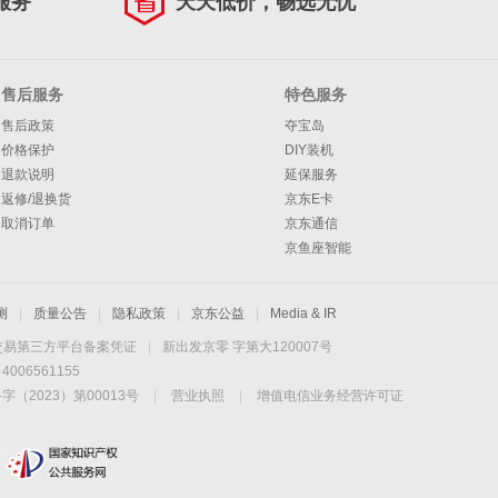
服务
天天低价，畅选无忧
售后服务
特色服务
售后政策
夺宝岛
价格保护
DIY装机
退款说明
延保服务
返修/退换货
京东E卡
取消订单
京东通信
京鱼座智能
测
|
质量公告
|
隐私政策
|
京东公益
|
Media & IR
交易第三方平台备案凭证
|
新出发京零 字第大120007号
06561155
2023）第00013号
|
营业执照
|
增值电信业务经营许可证