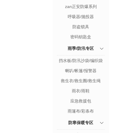
zan正安防爆系列
呼吸器/抛投器
防盗锁具
密码钥匙盒
雨季/防汛专区
挡水板/防汛沙袋/编织袋
喇叭/帐篷/报警器
救生衣/救生圈/救生绳
雨衣/雨鞋
应急救援包
雨篷布/彩条布
防寒保暖专区