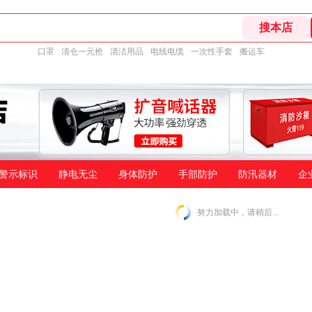
口罩
清仓一元抢
清洁用品
电线电缆
一次性手套
搬运车
警示标识
静电无尘
身体防护
手部防护
防汛器材
企
努力加载中，请稍后...