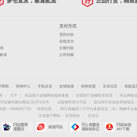
多仓直发，极速配送
正品行货，精致
支付方式
货到付款
在线支付
询
分期付款
标准
公司转账
家帮助
|
营销中心
|
手机京东
|
友情链接
|
销售联盟
|
京东社区
|
风险监
4号
|
ICP
|
药品医疗器械网络服务备案
|
自营医疗器械经营资质
|
药品网络
可证编号新出网证(京)字150号
|
出版物经营许可证
|
违法和不良信息举报电话：40
线：4006067733
经营证照
|
医疗器械第三方平台备案凭证（京）网械平台备字（
京东旗下网站：
京东钱包
|
京东云