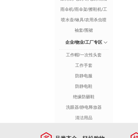
球
雨伞机/雨伞架/擦鞋机/工
业吸尘器
喷水壶/锹具/农用杀虫喷
雾机
袖套/围裙
企业/物业/工厂专区
工作帽/一次性头套
工作手套
防静电服
防静电鞋
绝缘防砸鞋
洗眼器/静电释放器
清洁用品