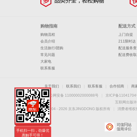
品类齐全，轻松购物
购物指南
配送方式
购物流程
上门自提
会员介绍
211限时达
生活旅行/团购
配送服务查
常见问题
配送费收取
大家电
联系客服
关于我们
|
联系我们
|
联系客服
|
合作招商
|
商
京公网安备 11000002000088号
|
京ICP备1104170
互联网出版许
Copyright © 2004 -
2026
京东JINGDONG 版权所有
|
消费者维权热
手机扫一扫，劲爆优
惠触手可得！
手机扫一扫，劲爆优
惠触手可得！