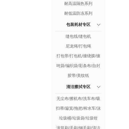
耐高温隔热系列
耐低温防冻系列
包装耗材专区
缝包线/缝包机
尼龙绳/打包绳
打包带/打包机/缠绕膜/缠
绕器
吨袋/编织袋/彩条布/自封
袋
胶带/美纹纸
清洁擦拭专区
无尘布/擦机布/洗车布/吸
油棉
扫帚/簸箕/拖把/榨水车/泳
池打捞网
垃圾桶/垃圾袋/垃圾钳
滚筒刷/毛刷/钢毛刷/清洁