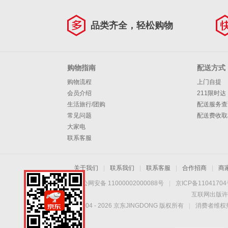
品类齐全，轻松购物
购物指南
配送方式
购物流程
上门自提
会员介绍
211限时达
生活旅行/团购
配送服务查
常见问题
配送费收取
大家电
联系客服
关于我们
|
联系我们
|
联系客服
|
合作招商
|
商
京公网安备 11000002000088号
|
京ICP备1104170
互联网出版许
Copyright © 2004 -
2026
京东JINGDONG 版权所有
|
消费者维权热