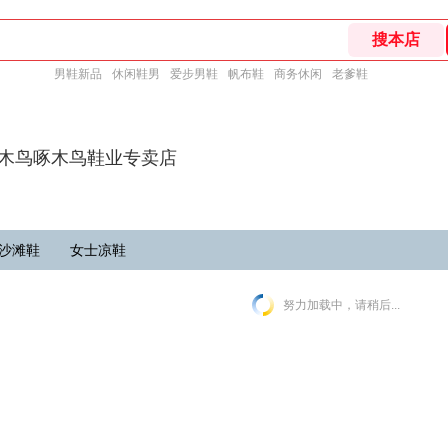
男鞋新品
休闲鞋男
爱步男鞋
帆布鞋
商务休闲
老爹鞋
啄木鸟啄木鸟鞋业专卖店
沙滩鞋
女士凉鞋
努力加载中，请稍后...