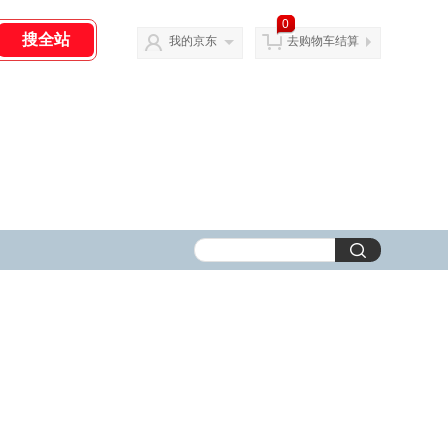
0
我的京东
去购物车结算