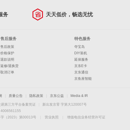
服务
天天低价，畅选无忧
售后服务
特色服务
售后政策
夺宝岛
价格保护
DIY装机
退款说明
延保服务
返修/退换货
京东E卡
取消订单
京东通信
京鱼座智能
测
|
质量公告
|
隐私政策
|
京东公益
|
Media & IR
交易第三方平台备案凭证
|
新出发京零 字第大120007号
06561155
2023）第00013号
|
营业执照
|
增值电信业务经营许可证