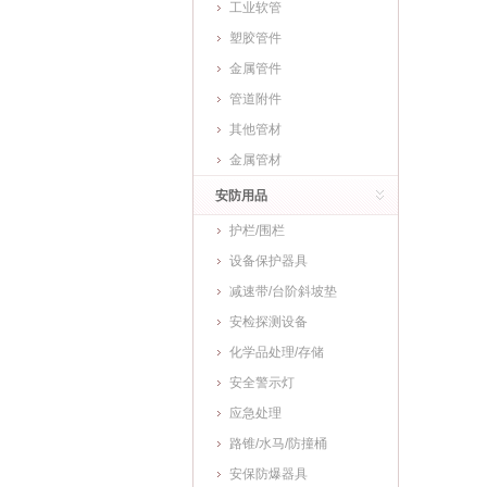
工业软管
塑胶管件
金属管件
管道附件
其他管材
金属管材
安防用品
护栏/围栏
设备保护器具
减速带/台阶斜坡垫
安检探测设备
化学品处理/存储
安全警示灯
应急处理
路锥/水马/防撞桶
安保防爆器具