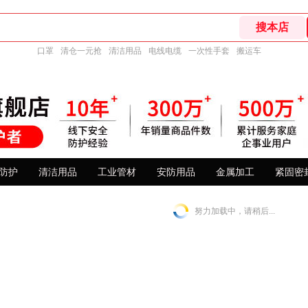
口罩
清仓一元抢
清洁用品
电线电缆
一次性手套
搬运车
防护
清洁用品
工业管材
安防用品
金属加工
紧固密
努力加载中，请稍后...