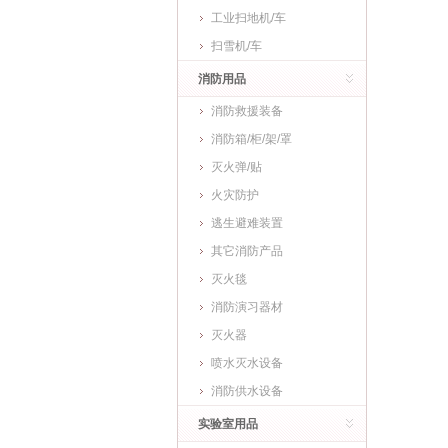
工业扫地机/车
扫雪机/车
消防用品
消防救援装备
消防箱/柜/架/罩
灭火弹/贴
火灾防护
逃生避难装置
其它消防产品
灭火毯
消防演习器材
灭火器
喷水灭水设备
消防供水设备
实验室用品