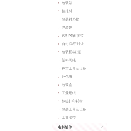
包装箱
捆扎材
包装衬垫物
包装袋
透明/双面胶带
自封袋/密封袋
包装桶/罐/瓶
塑料网绳
称重工具及设备
外包布
包装盒
工业用纸
标签打印耗材
包装工具及设备
工业胶带
电料辅件