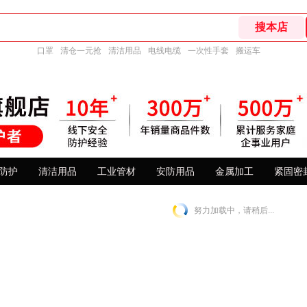
口罩
清仓一元抢
清洁用品
电线电缆
一次性手套
搬运车
防护
清洁用品
工业管材
安防用品
金属加工
紧固密
努力加载中，请稍后...