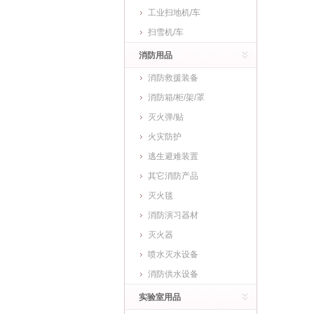
工业扫地机/车
扫雪机/车
消防用品
消防救援装备
消防箱/柜/架/罩
灭火弹/贴
火灾防护
逃生避难装置
其它消防产品
灭火毯
消防演习器材
灭火器
喷水灭水设备
消防供水设备
实验室用品