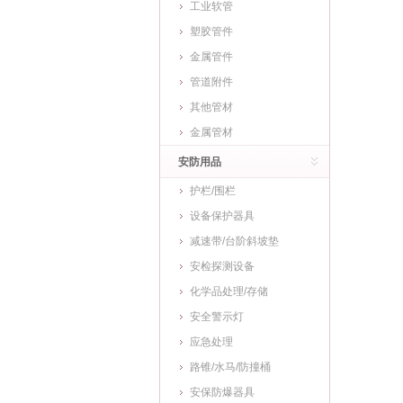
工业软管
塑胶管件
金属管件
管道附件
其他管材
金属管材
安防用品
护栏/围栏
设备保护器具
减速带/台阶斜坡垫
安检探测设备
化学品处理/存储
安全警示灯
应急处理
路锥/水马/防撞桶
安保防爆器具