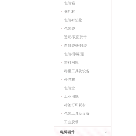
包装箱
捆扎材
包装衬垫物
包装袋
透明/双面胶带
自封袋/密封袋
包装桶/罐/瓶
塑料网绳
称重工具及设备
外包布
包装盒
工业用纸
标签打印耗材
包装工具及设备
工业胶带
电料辅件