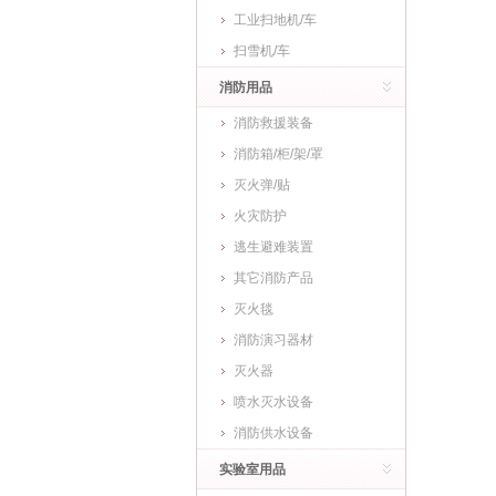
工业扫地机/车
扫雪机/车
消防用品
消防救援装备
消防箱/柜/架/罩
灭火弹/贴
火灾防护
逃生避难装置
其它消防产品
灭火毯
消防演习器材
灭火器
喷水灭水设备
消防供水设备
实验室用品