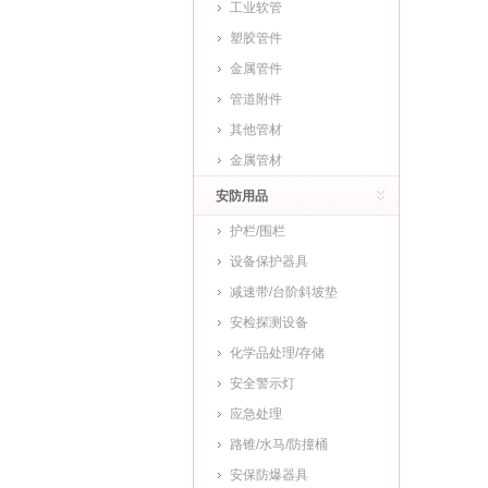
工业软管
塑胶管件
金属管件
管道附件
其他管材
金属管材
安防用品
护栏/围栏
设备保护器具
减速带/台阶斜坡垫
安检探测设备
化学品处理/存储
安全警示灯
应急处理
路锥/水马/防撞桶
安保防爆器具