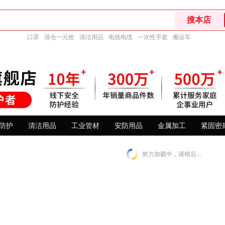
口罩
清仓一元抢
清洁用品
电线电缆
一次性手套
搬运车
防护
清洁用品
工业管材
安防用品
金属加工
紧固密
努力加载中，请稍后...