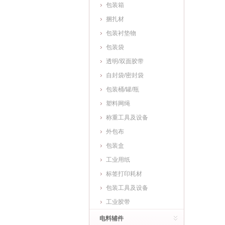
包装箱
捆扎材
包装衬垫物
包装袋
透明/双面胶带
自封袋/密封袋
包装桶/罐/瓶
塑料网绳
称重工具及设备
外包布
包装盒
工业用纸
标签打印耗材
包装工具及设备
工业胶带
电料辅件