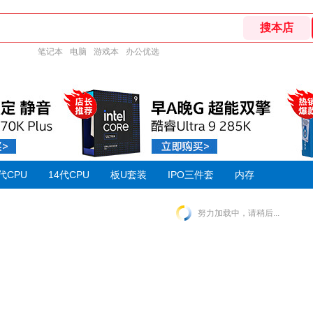
笔记本
电脑
游戏本
办公优选
代CPU
14代CPU
板U套装
IPO三件套
内存
努力加载中，请稍后...