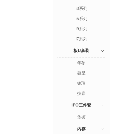
i3系列
i5系列
i9系列
i7系列
板U套装
华硕
微星
铭瑄
技嘉
IPO三件套
华硕
内存