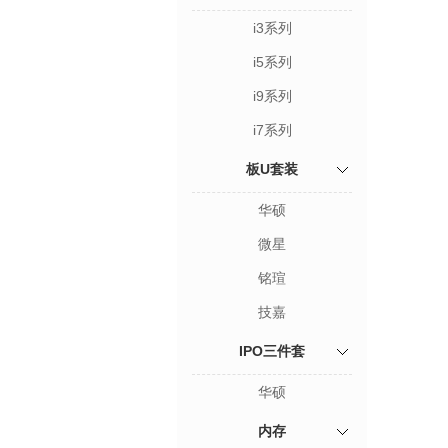
i3系列
i5系列
i9系列
i7系列
板U套装
华硕
微星
铭瑄
技嘉
IPO三件套
华硕
内存