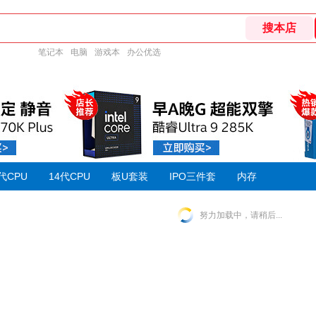
笔记本
电脑
游戏本
办公优选
代CPU
14代CPU
板U套装
IPO三件套
内存
努力加载中，请稍后...