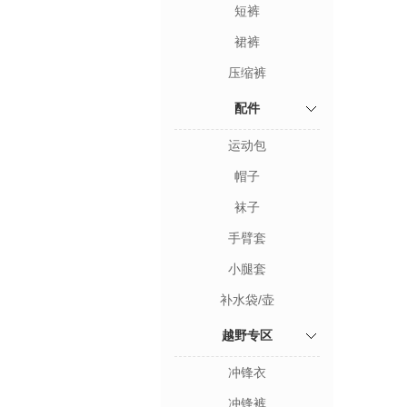
短裤
裙裤
压缩裤
配件
运动包
帽子
袜子
手臂套
小腿套
补水袋/壶
越野专区
冲锋衣
冲锋裤