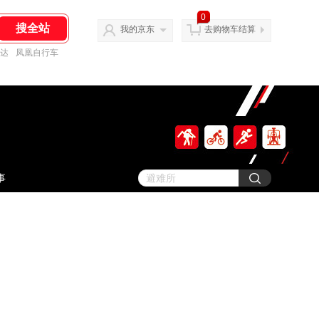
0
我的京东
去购物车结算
达
凤凰自行车
事