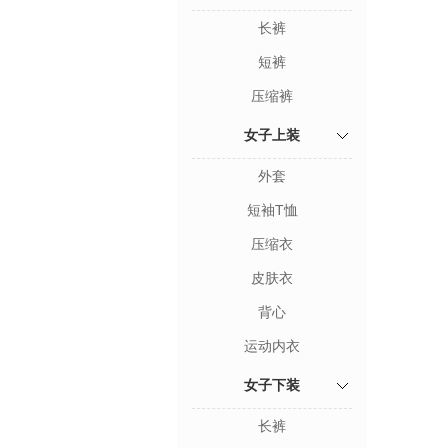
长裤
短裤
压缩裤
女子上装
外套
短袖T恤
压缩衣
皮肤衣
背心
运动内衣
女子下装
长裤