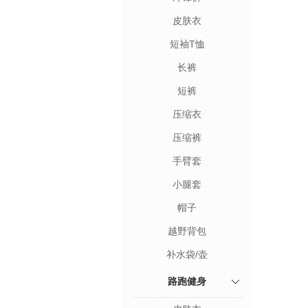
皮肤衣
短袖T恤
长裤
短裤
压缩衣
压缩裤
手臂套
小腿套
帽子
越野背包
补水袋/壶
路跑健身