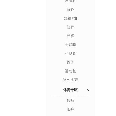
皮肤衣
背心
短袖T恤
短裤
长裤
手臂套
小腿套
帽子
运动包
补水袋/壶
休闲专区
短袖
长裤