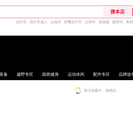
自行车
自行车成人
山地车
折叠自行车
公路车
喜德盛
捷安特
美利
装备
越野专区
路跑健身
运动休闲
配件专区
品牌故
努力加载中，请稍后...