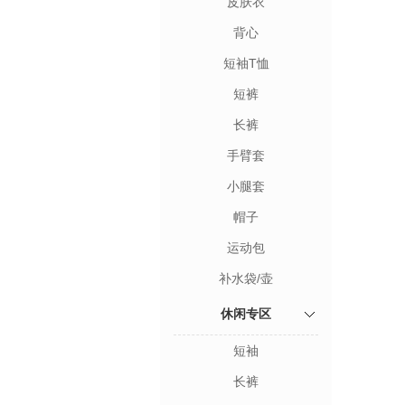
皮肤衣
背心
短袖T恤
短裤
长裤
手臂套
小腿套
帽子
运动包
补水袋/壶
休闲专区
短袖
长裤