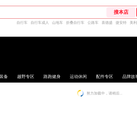
自行车
自行车成人
山地车
折叠自行车
公路车
喜德盛
捷安特
美利
装备
越野专区
路跑健身
运动休闲
配件专区
品牌故
努力加载中，请稍后...