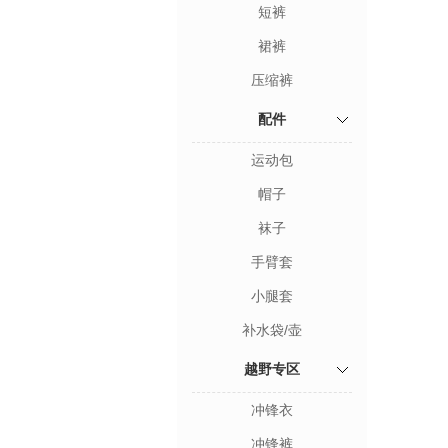
短裤
裙裤
压缩裤
配件
运动包
帽子
袜子
手臂套
小腿套
补水袋/壶
越野专区
冲锋衣
冲锋裤