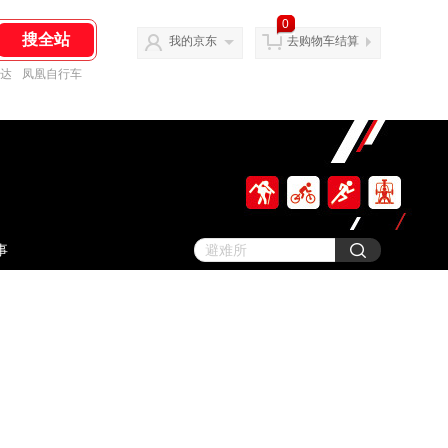
0
我的京东
去购物车结算
达
凤凰自行车
事