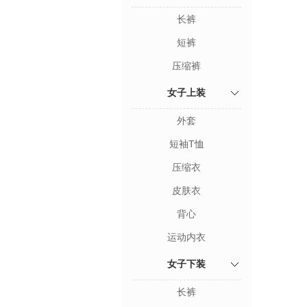
长裤
短裤
压缩裤
女子上装
外套
短袖T恤
压缩衣
皮肤衣
背心
运动内衣
女子下装
长裤