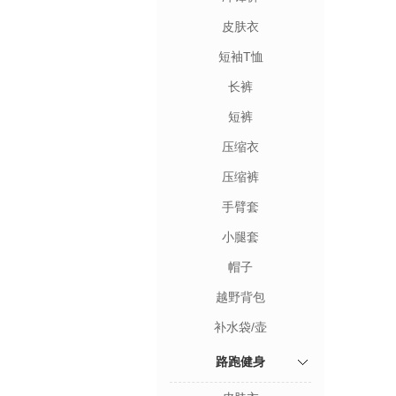
皮肤衣
短袖T恤
长裤
短裤
压缩衣
压缩裤
手臂套
小腿套
帽子
越野背包
补水袋/壶
路跑健身