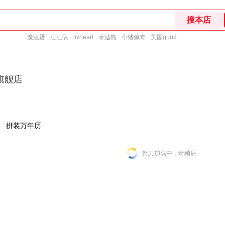
魔法蛋
汪汪队
livheart
泰迪熊
小猪佩奇
美国gund
旗舰店
拼装万年历
努力加载中，请稍后...