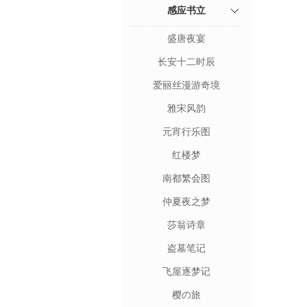
感应书立
盛唐夜宴
长安十二时辰
爱丽丝漫游奇境
雅宋风韵
元宵行乐图
红楼梦
南都繁会图
仲夏夜之梦
莎翁诗章
盗墓笔记
飞屋逐梦记
樱の旅