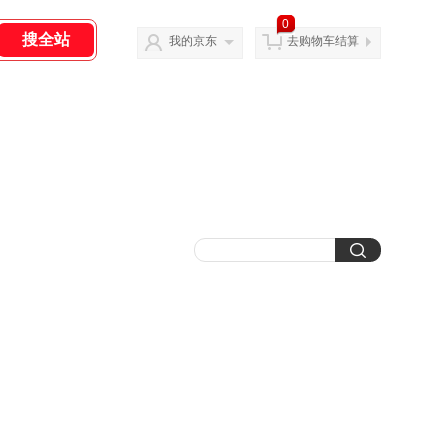
0
我的京东
去购物车结算