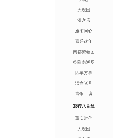
大观园
汉宫乐
雁衔同心
喜乐欢年
南都繁会图
乾隆南巡图
四羊方尊
汉宫晓月
青铜工坊
旋转八音盒
重庆时代
大观园