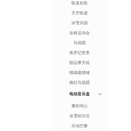
轨道欢歌
天空轨迹
冰雪乐园
丛林运动会
马戏团
侏罗纪世界
甜品摩天轮
喵喵裁缝铺
疯狂马戏团
电动音乐盒
雁衔同心
冰雪哈尔滨
乐动巴黎