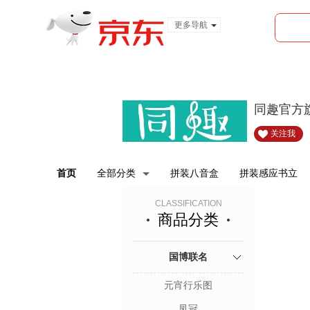
更多导航
服装城
食品
金融
同趣官方
关注我
首页
全部分类
拼装八音盒
拼装感应书立
CLASSIFICATION
商品分类
国博联名
元宵行乐图
凤冠