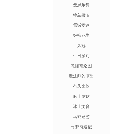
云屏乐舞
铃兰蜜语
雪域竞速
好柿花生
凤冠
生日派对
乾隆南巡图
魔法师的演出
有凤来仪
麻上发财
冰上旋音
马戏巡游
寻梦奇遇记