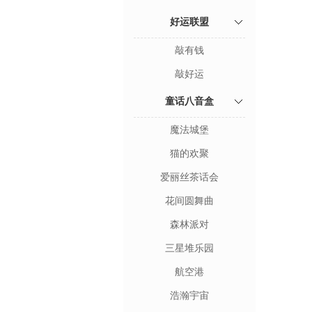
好运联盟
敲有钱
敲好运
童话八音盒
魔法城堡
猫的欢聚
爱丽丝茶话会
花间圆舞曲
森林派对
三星堆乐园
航空港
浩瀚宇宙