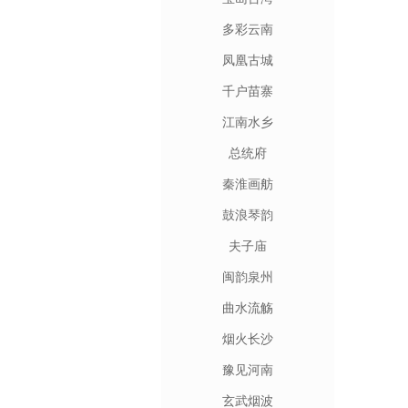
多彩云南
凤凰古城
千户苗寨
江南水乡
总统府
秦淮画舫
鼓浪琴韵
夫子庙
闽韵泉州
曲水流觞
烟火长沙
豫见河南
玄武烟波