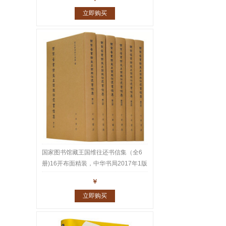
立即购买
国家图书馆藏王国维往还书信集（全6
册)16开布面精装，中华书局2017年1版
1印，重达10公斤。王国维家书、师友
￥
往还书札共1543通2600多页真迹，名
立即购买
家云集