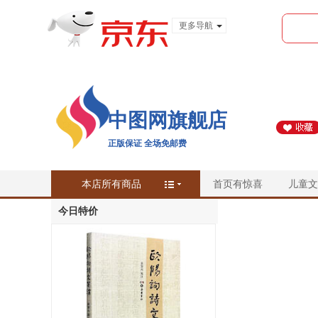
更多导航
服装城
食品
金融
中图网旗舰店
正版保证 全场免邮费
本店所有商品
首页有惊喜
儿童文
今日特价