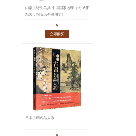
内蒙古野生鸟类-中国国家地理（大16开
精装，铜版纸全彩图文）
￥
立即购买
日本古画名品大系
￥