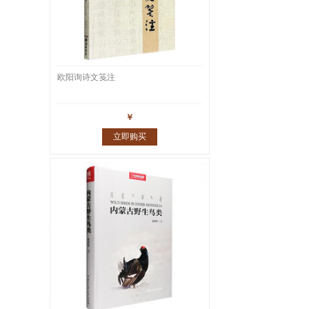
欧阳询诗文笺注
￥
立即购买