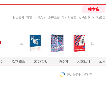
村上春树
莫言
人民文学
东野圭吾
半小时漫画
文城余华
bibi动物园
学
绘本图画
文学范儿
小说森林
人文社科
艺术
￥
￥
￥
￥
努力加载中，请稍后...