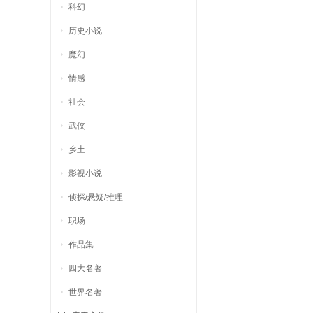
科幻
历史小说
魔幻
情感
社会
武侠
乡土
影视小说
侦探/悬疑/推理
职场
作品集
四大名著
世界名著