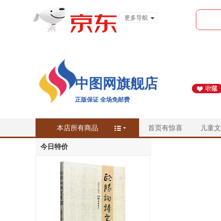
更多导航
服装城
食品
金融
中图网旗舰店
正版保证 全场免邮费
本店所有商品
首页有惊喜
儿童文
今日特价