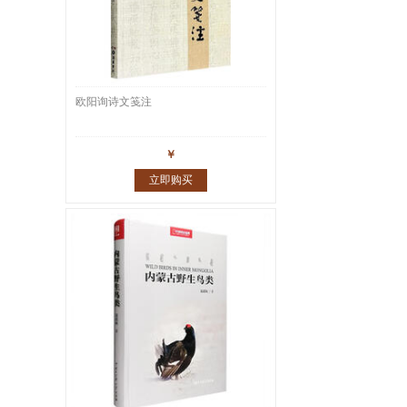
欧阳询诗文笺注
￥
立即购买