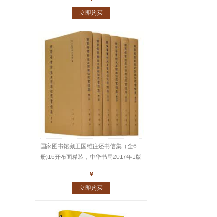
立即购买
国家图书馆藏王国维往还书信集（全6
册)16开布面精装，中华书局2017年1版
1印，重达10公斤。王国维家书、师友
￥
往还书札共1543通2600多页真迹，名
立即购买
家云集