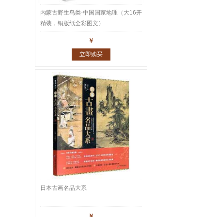
内蒙古野生鸟类-中国国家地理（大16开
精装，铜版纸全彩图文）
￥
立即购买
日本古画名品大系
￥