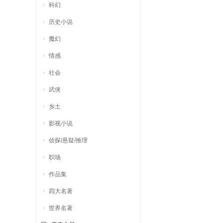
科幻
历史小说
魔幻
情感
社会
武侠
乡土
影视小说
侦探/悬疑/推理
职场
作品集
四大名著
世界名著