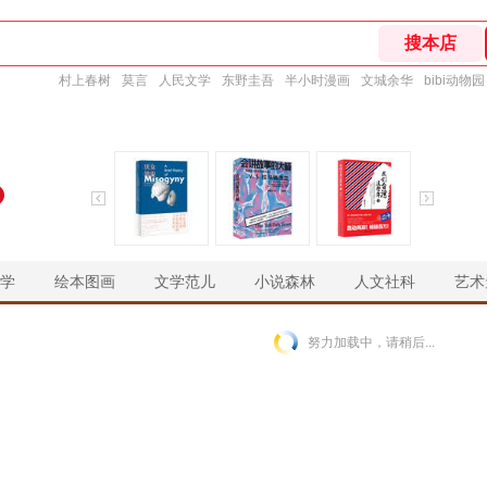
村上春树
莫言
人民文学
东野圭吾
半小时漫画
文城余华
bibi动物园
学
绘本图画
文学范儿
小说森林
人文社科
艺术
￥
￥
￥
￥
努力加载中，请稍后...