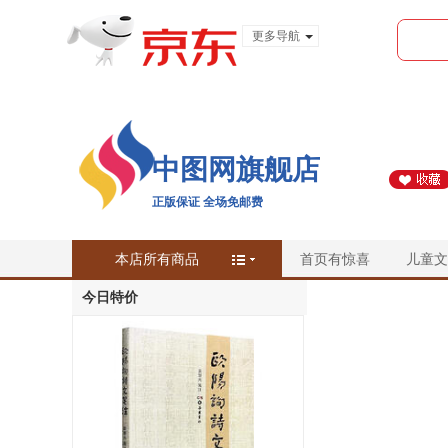
更多导航
服装城
食品
金融
中图网旗舰店
正版保证 全场免邮费
本店所有商品
首页有惊喜
儿童文
今日特价