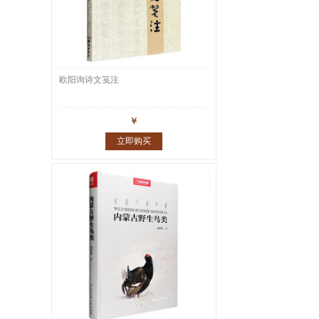
欧阳询诗文笺注
￥
立即购买