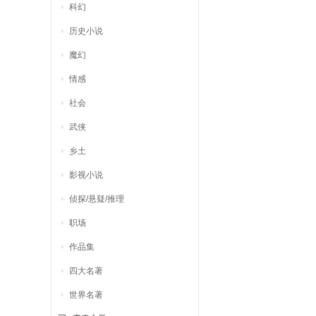
科幻
历史小说
魔幻
情感
社会
武侠
乡土
影视小说
侦探/悬疑/推理
职场
作品集
四大名著
世界名著