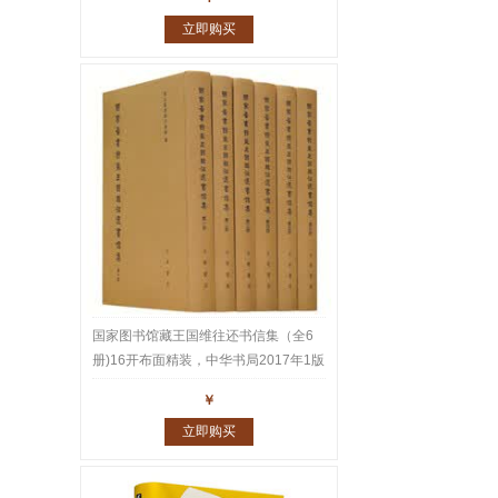
立即购买
国家图书馆藏王国维往还书信集（全6
册)16开布面精装，中华书局2017年1版
1印，重达10公斤。王国维家书、师友
￥
往还书札共1543通2600多页真迹，名
立即购买
家云集