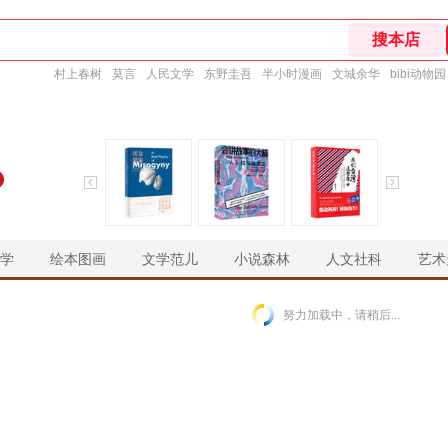
村上春树
莫言
人民文学
东野圭吾
半小时漫画
文城余华
bibi动物园
学
绘本图画
文学范儿
小说森林
人文社科
艺术
￥
￥
￥
￥
努力加载中，请稍后...