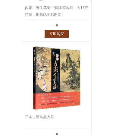
内蒙古野生鸟类-中国国家地理（大16开
精装，铜版纸全彩图文）
￥
立即购买
日本古画名品大系
￥