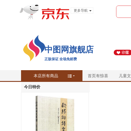
更多导航
服装城
食品
金融
中图网旗舰店
正版保证 全场免邮费
本店所有商品
首页有惊喜
儿童文
今日特价