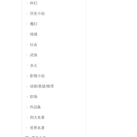
科幻
历史小说
魔幻
情感
社会
武侠
乡土
影视小说
侦探/悬疑/推理
职场
作品集
四大名著
世界名著