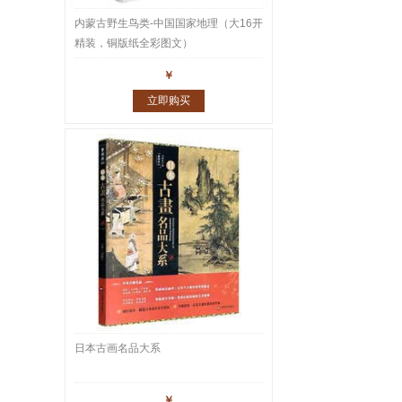
内蒙古野生鸟类-中国国家地理（大16开
精装，铜版纸全彩图文）
￥
立即购买
日本古画名品大系
￥