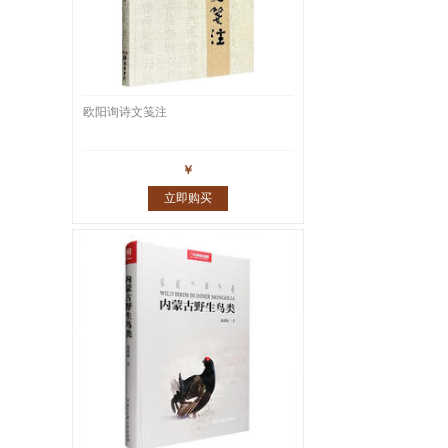
欧阳询诗文笺注
￥
立即购买