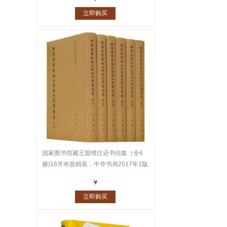
立即购买
国家图书馆藏王国维往还书信集（全6
册)16开布面精装，中华书局2017年1版
1印，重达10公斤。王国维家书、师友
￥
往还书札共1543通2600多页真迹，名
立即购买
家云集