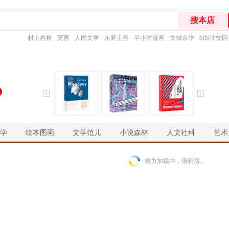
村上春树
莫言
人民文学
东野圭吾
半小时漫画
文城余华
bibi动物园
学
绘本图画
文学范儿
小说森林
人文社科
艺术
￥
￥
￥
￥
努力加载中，请稍后...