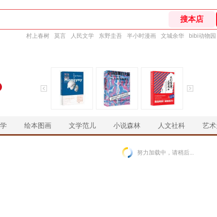
村上春树
莫言
人民文学
东野圭吾
半小时漫画
文城余华
bibi动物园
学
绘本图画
文学范儿
小说森林
人文社科
艺术
￥
￥
￥
￥
努力加载中，请稍后...