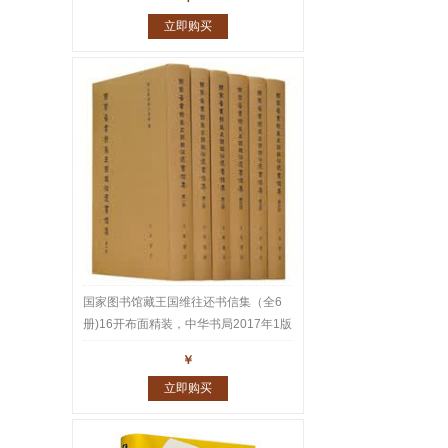
立即购买
国家图书馆藏王国维往还书信集（全6
册)16开布面精装，中华书局2017年1版
1印，重达10公斤。王国维家书、师友
￥
往还书札共1543通2600多页真迹，名
立即购买
家云集