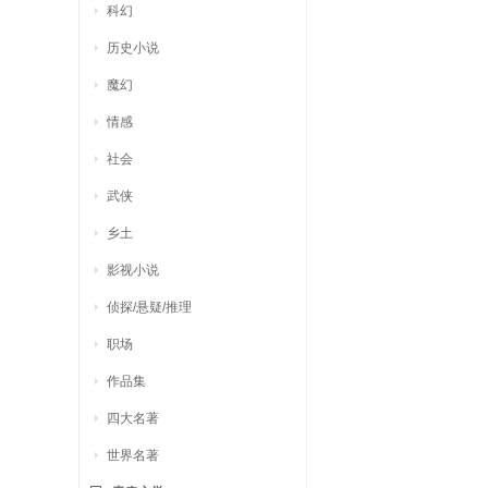
科幻
历史小说
魔幻
情感
社会
武侠
乡土
影视小说
侦探/悬疑/推理
职场
作品集
四大名著
世界名著