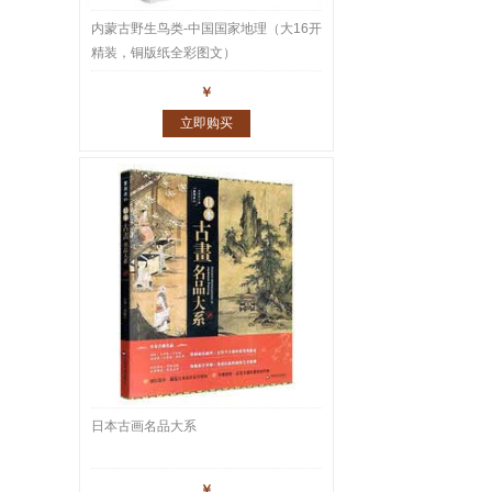
内蒙古野生鸟类-中国国家地理（大16开
精装，铜版纸全彩图文）
￥
立即购买
日本古画名品大系
￥