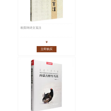
欧阳询诗文笺注
￥
立即购买