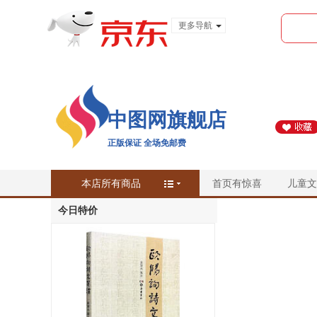
更多导航
服装城
食品
金融
中图网旗舰店
正版保证 全场免邮费
本店所有商品
首页有惊喜
儿童文
今日特价