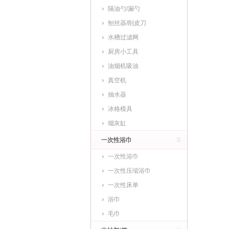
隔油勺/漏勺
刨丝器/削皮刀
水槽过滤网
厨房小工具
油烟机吸油
真空机
抽水器
冰格模具
烟灰缸
一次性浴巾
一次性浴巾
一次性压缩浴巾
一次性床单
浴巾
毛巾