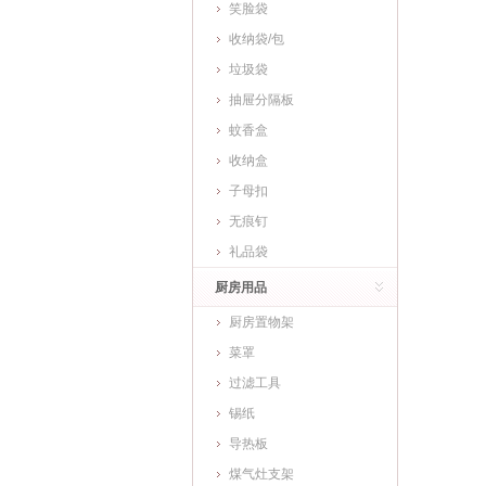
笑脸袋
收纳袋/包
垃圾袋
抽屉分隔板
蚊香盒
收纳盒
子母扣
无痕钉
礼品袋
厨房用品
厨房置物架
菜罩
过滤工具
锡纸
导热板
煤气灶支架