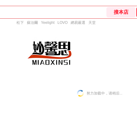
松下
蘇泊爾
Yeelight
LOVO
網易嚴選
天堂
努力加载中，请稍后...