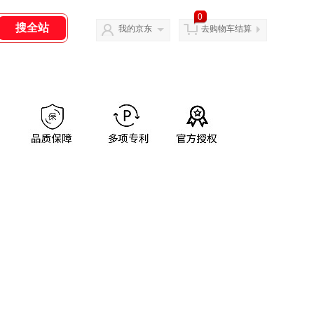
0
我的京东
去购物车结算