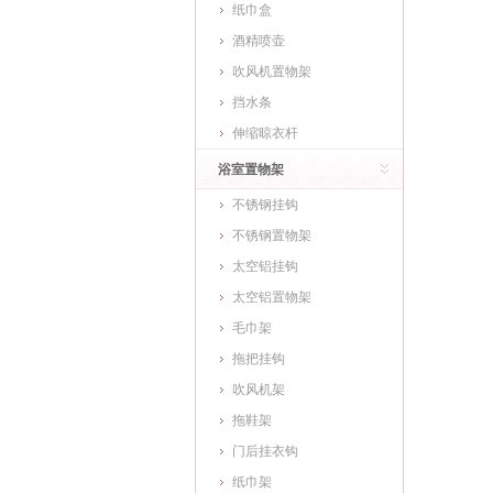
纸巾盒
酒精喷壶
吹风机置物架
挡水条
伸缩晾衣杆
浴室置物架
不锈钢挂钩
不锈钢置物架
太空铝挂钩
太空铝置物架
毛巾架
拖把挂钩
吹风机架
拖鞋架
门后挂衣钩
纸巾架