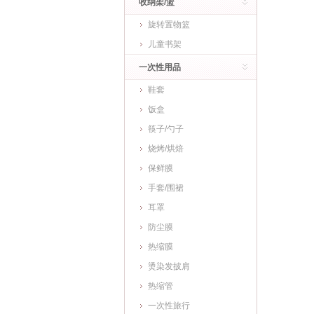
收纳架/篮
旋转置物篮
儿童书架
一次性用品
鞋套
饭盒
筷子/勺子
烧烤/烘焙
保鲜膜
手套/围裙
耳罩
防尘膜
热缩膜
烫染发披肩
热缩管
一次性旅行