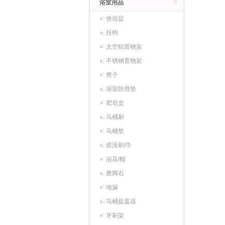
浴室用品
坐浴盆
挂钩
太空铝置物架
不锈钢置物架
凳子
浴室防滑垫
肥皂盒
马桶刷
马桶垫
搓澡刷/巾
浴花/帽
磨脚石
地漏
马桶提盖器
牙刷架