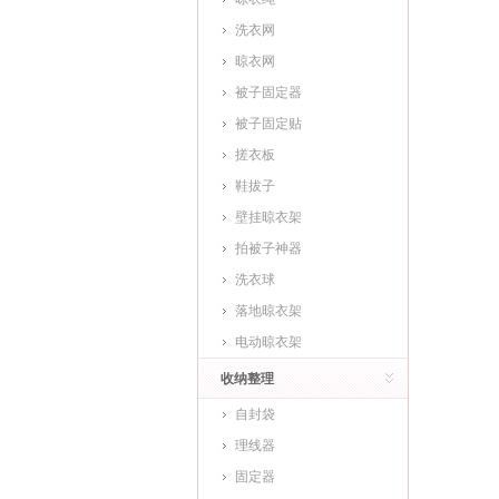
洗衣网
晾衣网
被子固定器
被子固定贴
搓衣板
鞋拔子
壁挂晾衣架
拍被子神器
洗衣球
落地晾衣架
电动晾衣架
收纳整理
自封袋
理线器
固定器