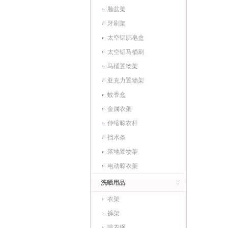
脸盆架
牙刷架
太空铝肥皂盒
太空铝马桶刷
马桶置物架
亚克力置物架
蚊香盒
金属衣架
伸缩晾衣杆
挡水条
落地置物架
电动晾衣架
洗晒用品
衣架
裤架
晾衣绳