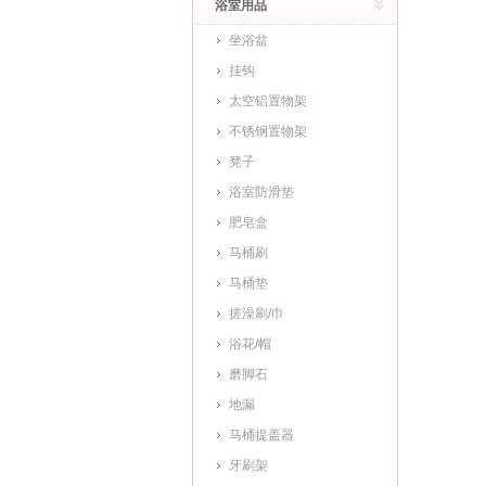
浴室用品
坐浴盆
挂钩
太空铝置物架
不锈钢置物架
凳子
浴室防滑垫
肥皂盒
马桶刷
马桶垫
搓澡刷/巾
浴花/帽
磨脚石
地漏
马桶提盖器
牙刷架