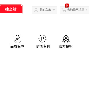
0
我的京东
去购物车结算