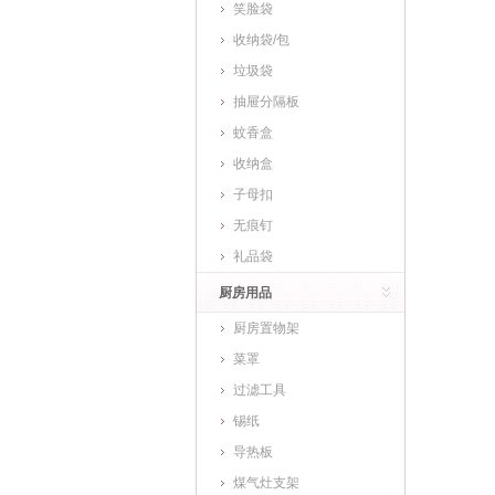
笑脸袋
收纳袋/包
垃圾袋
抽屉分隔板
蚊香盒
收纳盒
子母扣
无痕钉
礼品袋
厨房用品
厨房置物架
菜罩
过滤工具
锡纸
导热板
煤气灶支架