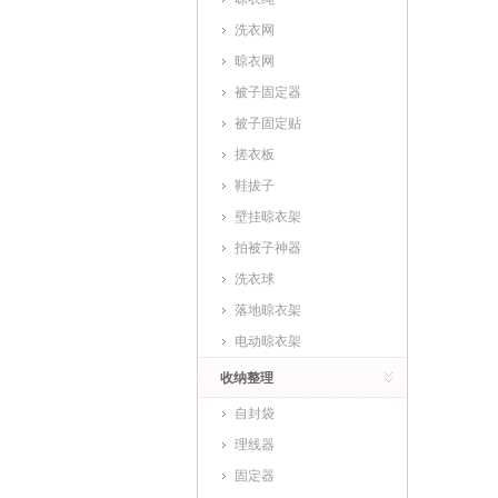
洗衣网
晾衣网
被子固定器
被子固定贴
搓衣板
鞋拔子
壁挂晾衣架
拍被子神器
洗衣球
落地晾衣架
电动晾衣架
收纳整理
自封袋
理线器
固定器