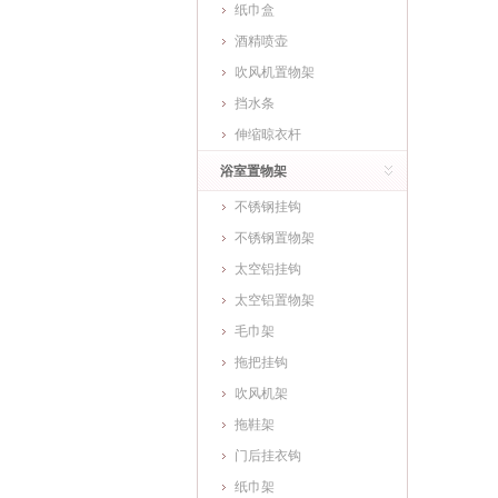
纸巾盒
酒精喷壶
吹风机置物架
挡水条
伸缩晾衣杆
浴室置物架
不锈钢挂钩
不锈钢置物架
太空铝挂钩
太空铝置物架
毛巾架
拖把挂钩
吹风机架
拖鞋架
门后挂衣钩
纸巾架