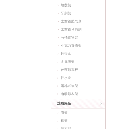
脸盆架
牙刷架
太空铝肥皂盒
太空铝马桶刷
马桶置物架
亚克力置物架
蚊香盒
金属衣架
伸缩晾衣杆
挡水条
落地置物架
电动晾衣架
洗晒用品
衣架
裤架
晾衣绳