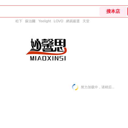
松下
蘇泊爾
Yeelight
LOVO
網易嚴選
天堂
努力加载中，请稍后...