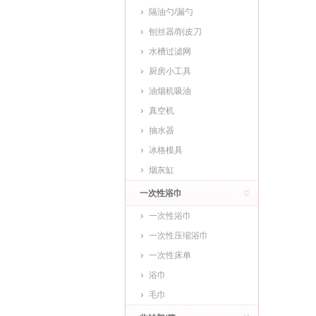
隔油勺/漏勺
刨丝器/削皮刀
水槽过滤网
厨房小工具
油烟机吸油
真空机
抽水器
冰格模具
烟灰缸
一次性浴巾
一次性浴巾
一次性压缩浴巾
一次性床单
浴巾
毛巾