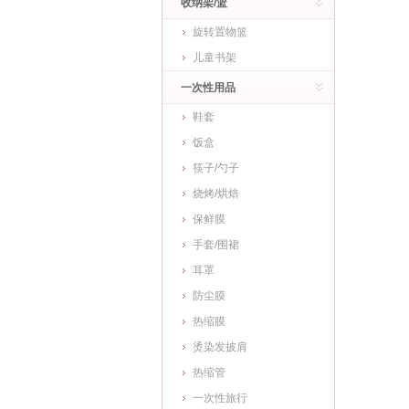
收纳架/篮
旋转置物篮
儿童书架
一次性用品
鞋套
饭盒
筷子/勺子
烧烤/烘焙
保鲜膜
手套/围裙
耳罩
防尘膜
热缩膜
烫染发披肩
热缩管
一次性旅行