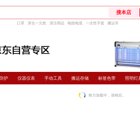
口罩
清仓一元抢
清洁用品
电线电缆
一次性手套
搬运车
防护
仪器仪表
手动工具
搬运存储
标签色带
照明灯
努力加载中，请稍后...