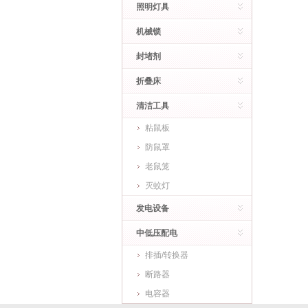
照明灯具
机械锁
封堵剂
折叠床
清洁工具
粘鼠板
防鼠罩
老鼠笼
灭蚊灯
发电设备
中低压配电
排插/转换器
断路器
电容器