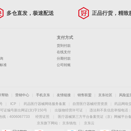
多仓直发，极速配送
正品行货，精致
支付方式
货到付款
在线支付
询
分期付款
标准
公司转账
家帮助
|
营销中心
|
手机京东
|
友情链接
|
销售联盟
|
京东社区
|
风险监
4号
|
ICP
|
药品医疗器械网络服务备案
|
自营医疗器械经营资质
|
药品网络
可证编号新出网证(京)字150号
|
出版物经营许可证
|
违法和不良信息举报电话：40
线：4006067733
经营证照
|
医疗器械第三方平台备案凭证（京）网械平台备字（
京东旗下网站：
京东钱包
|
京东云