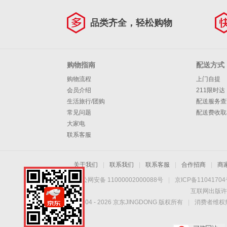
品类齐全，轻松购物
购物指南
配送方式
购物流程
上门自提
会员介绍
211限时达
生活旅行/团购
配送服务查
常见问题
配送费收取
大家电
联系客服
关于我们
|
联系我们
|
联系客服
|
合作招商
|
商
京公网安备 11000002000088号
|
京ICP备1104170
互联网出版许
Copyright © 2004 -
2026
京东JINGDONG 版权所有
|
消费者维权热
手机扫一扫，劲爆优