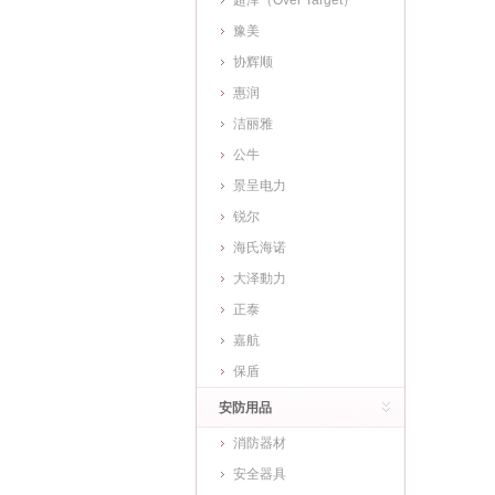
超泽（Over Target）
豫美
协辉顺
惠润
洁丽雅
公牛
景呈电力
锐尔
海氏海诺
大泽動力
正泰
嘉航
保盾
安防用品
消防器材
安全器具