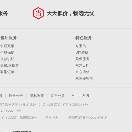
服务
天天低价，畅选无忧
售后服务
特色服务
售后政策
夺宝岛
价格保护
DIY装机
退款说明
延保服务
返修/退换货
京东E卡
取消订单
京东通信
京鱼座智能
测
|
质量公告
|
隐私政策
|
京东公益
|
Media & IR
交易第三方平台备案凭证
|
新出发京零 字第大120007号
06561155
2023）第00013号
|
营业执照
|
增值电信业务经营许可证