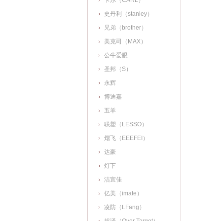
卡尔（CARL）
史丹利（stanley）
兄弟（brother）
美克司（MAX）
公牛爱眼
圣邦（S）
永辉
博迪嘉
五羊
联塑（LESSO）
熠飞（EEEFEI）
达豪
灯下
洁宜佳
亿美（imate）
凌防（LFang）