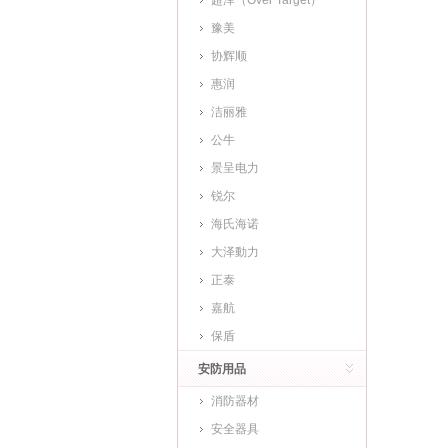
超泽（Over Target）
豫美
协辉顺
惠润
洁丽雅
公牛
景呈电力
锐尔
海氏海诺
大泽動力
正泰
嘉航
保盾
安防用品
消防器材
安全器具