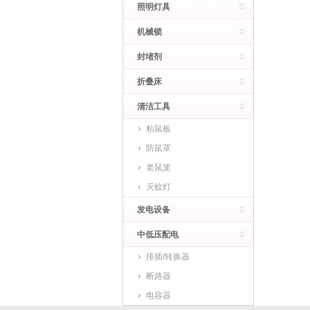
照明灯具
机械锁
封堵剂
折叠床
清洁工具
粘鼠板
防鼠罩
老鼠笼
灭蚊灯
发电设备
中低压配电
排插/转换器
断路器
电容器