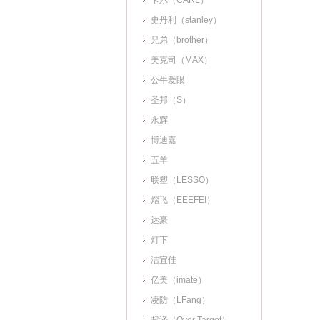
卡尔（CARL）
史丹利（stanley）
兄弟（brother）
美克司（MAX）
公牛爱眼
圣邦（S）
永辉
博迪嘉
五羊
联塑（LESSO）
熠飞（EEEFEI）
达豪
灯下
洁宜佳
亿美（imate）
凌防（LFang）