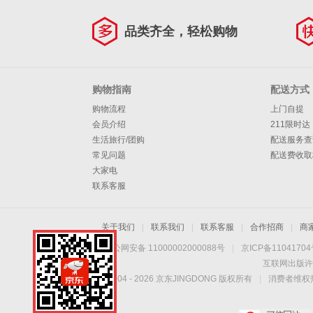
品类齐全，轻松购物
购物指南
配送方式
购物流程
上门自提
会员介绍
211限时达
生活旅行/团购
配送服务查
常见问题
配送费收取
大家电
联系客服
关于我们
|
联系我们
|
联系客服
|
合作招商
|
商
京公网安备 11000002000088号
|
京ICP备1104170
互联网出版许
Copyright © 2004 -
2026
京东JINGDONG 版权所有
|
消费者维权热
手机扫一扫，劲爆优