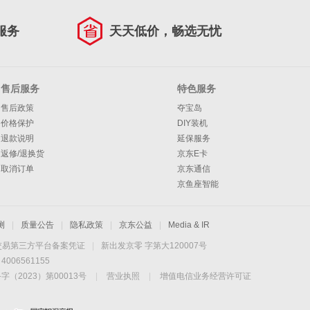
服务
天天低价，畅选无忧
售后服务
特色服务
售后政策
夺宝岛
价格保护
DIY装机
退款说明
延保服务
返修/退换货
京东E卡
取消订单
京东通信
京鱼座智能
测
|
质量公告
|
隐私政策
|
京东公益
|
Media & IR
交易第三方平台备案凭证
|
新出发京零 字第大120007号
06561155
2023）第00013号
|
营业执照
|
增值电信业务经营许可证