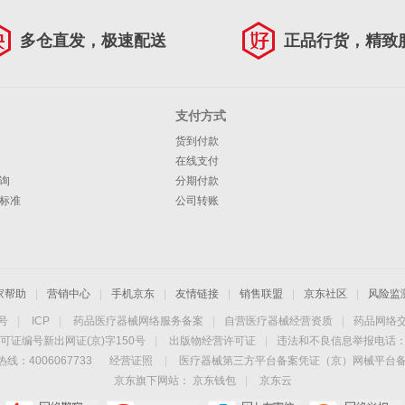
多仓直发，极速配送
正品行货，精致
支付方式
货到付款
在线支付
询
分期付款
标准
公司转账
家帮助
|
营销中心
|
手机京东
|
友情链接
|
销售联盟
|
京东社区
|
风险监
4号
|
ICP
|
药品医疗器械网络服务备案
|
自营医疗器械经营资质
|
药品网络
可证编号新出网证(京)字150号
|
出版物经营许可证
|
违法和不良信息举报电话：40
线：4006067733
经营证照
|
医疗器械第三方平台备案凭证（京）网械平台备字（
京东旗下网站：
京东钱包
|
京东云