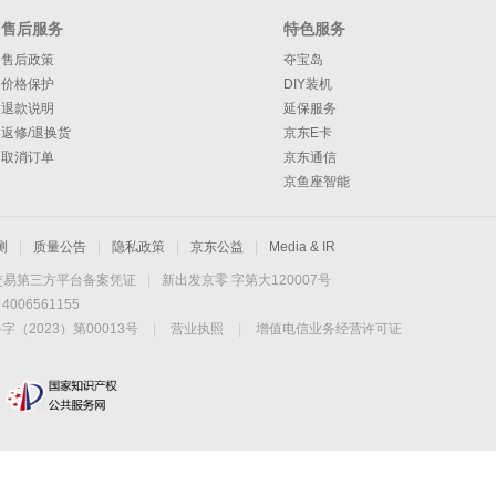
售后服务
特色服务
售后政策
夺宝岛
价格保护
DIY装机
退款说明
延保服务
返修/退换货
京东E卡
取消订单
京东通信
京鱼座智能
测
|
质量公告
|
隐私政策
|
京东公益
|
Media & IR
交易第三方平台备案凭证
|
新出发京零 字第大120007号
06561155
2023）第00013号
|
营业执照
|
增值电信业务经营许可证