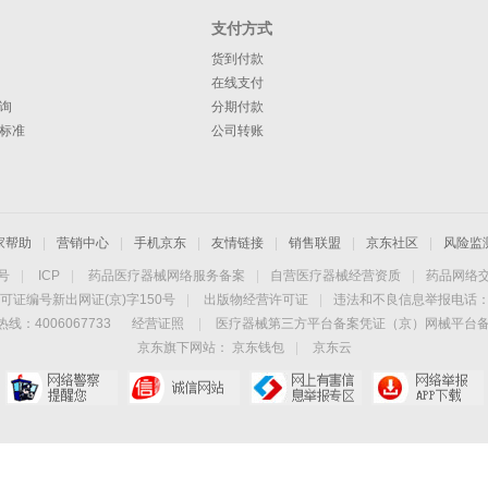
支付方式
货到付款
在线支付
询
分期付款
标准
公司转账
家帮助
|
营销中心
|
手机京东
|
友情链接
|
销售联盟
|
京东社区
|
风险监
4号
|
ICP
|
药品医疗器械网络服务备案
|
自营医疗器械经营资质
|
药品网络
可证编号新出网证(京)字150号
|
出版物经营许可证
|
违法和不良信息举报电话：40
线：4006067733
经营证照
|
医疗器械第三方平台备案凭证（京）网械平台备字（
京东旗下网站：
京东钱包
|
京东云