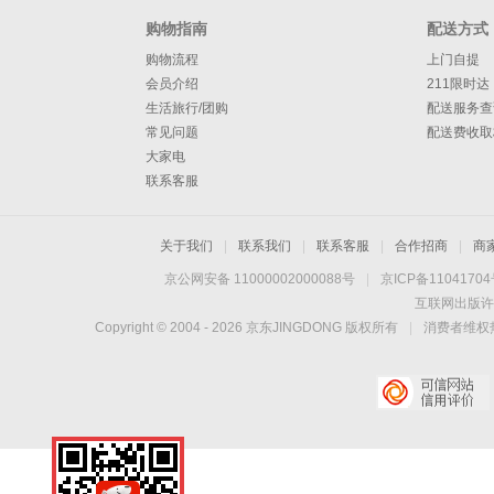
购物指南
配送方式
购物流程
上门自提
会员介绍
211限时达
生活旅行/团购
配送服务查
常见问题
配送费收取
大家电
联系客服
关于我们
|
联系我们
|
联系客服
|
合作招商
|
商
京公网安备 11000002000088号
|
京ICP备1104170
互联网出版许
Copyright © 2004 -
2026
京东JINGDONG 版权所有
|
消费者维权热