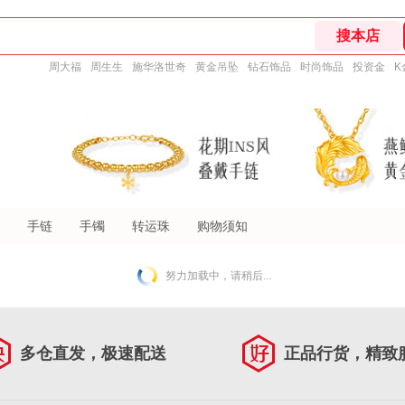
周大福
周生生
施华洛世奇
黄金吊坠
钻石饰品
时尚饰品
投资金
K
手链
手镯
转运珠
购物须知
努力加载中，请稍后...
多仓直发，极速配送
正品行货，精致