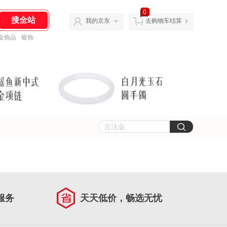
0
我的京东
去购物车结算
金饰品
银饰
服务
天天低价，畅选无忧