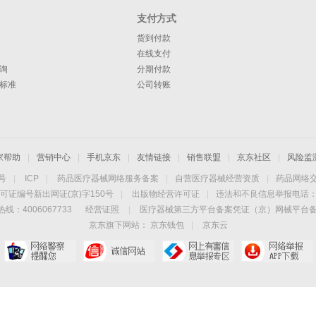
支付方式
货到付款
在线支付
询
分期付款
标准
公司转账
家帮助
|
营销中心
|
手机京东
|
友情链接
|
销售联盟
|
京东社区
|
风险监
4号
|
ICP
|
药品医疗器械网络服务备案
|
自营医疗器械经营资质
|
药品网络
可证编号新出网证(京)字150号
|
出版物经营许可证
|
违法和不良信息举报电话：40
线：4006067733
经营证照
|
医疗器械第三方平台备案凭证（京）网械平台备字（
京东旗下网站：
京东钱包
|
京东云