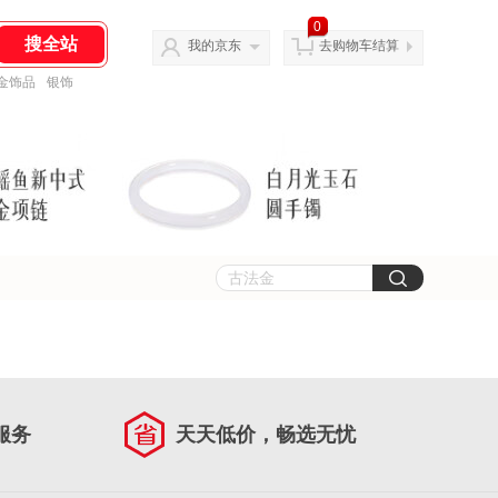
0
我的京东
去购物车结算
金饰品
银饰
服务
天天低价，畅选无忧