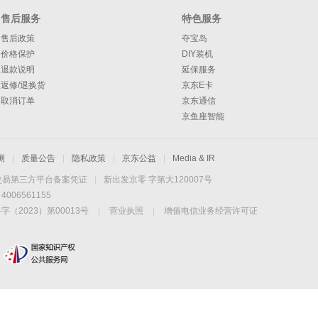
售后服务
特色服务
售后政策
夺宝岛
价格保护
DIY装机
退款说明
延保服务
返修/退换货
京东E卡
取消订单
京东通信
京鱼座智能
测
|
质量公告
|
隐私政策
|
京东公益
|
Media & IR
交易第三方平台备案凭证
|
新出发京零 字第大120007号
06561155
2023）第00013号
|
营业执照
|
增值电信业务经营许可证