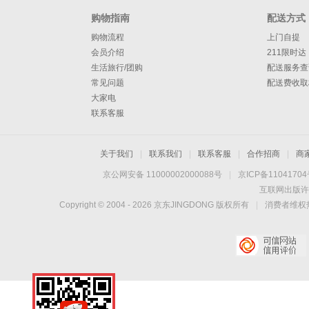
购物指南
配送方式
购物流程
上门自提
会员介绍
211限时达
生活旅行/团购
配送服务查
常见问题
配送费收取
大家电
联系客服
关于我们
|
联系我们
|
联系客服
|
合作招商
|
商
京公网安备 11000002000088号
|
京ICP备1104170
互联网出版许
Copyright © 2004 -
2026
京东JINGDONG 版权所有
|
消费者维权热