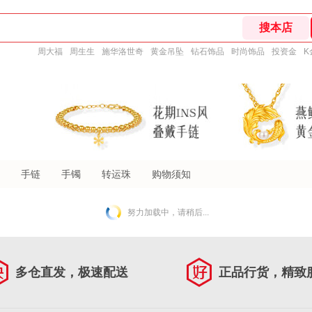
周大福
周生生
施华洛世奇
黄金吊坠
钻石饰品
时尚饰品
投资金
K
手链
手镯
转运珠
购物须知
努力加载中，请稍后...
多仓直发，极速配送
正品行货，精致