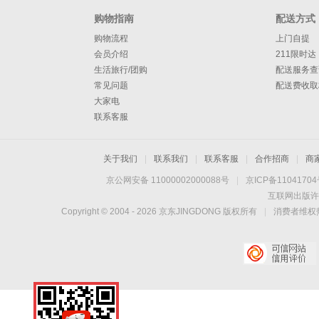
购物指南
配送方式
购物流程
上门自提
会员介绍
211限时达
生活旅行/团购
配送服务查
常见问题
配送费收取
大家电
联系客服
关于我们
|
联系我们
|
联系客服
|
合作招商
|
商
京公网安备 11000002000088号
|
京ICP备1104170
互联网出版许
Copyright © 2004 -
2026
京东JINGDONG 版权所有
|
消费者维权热