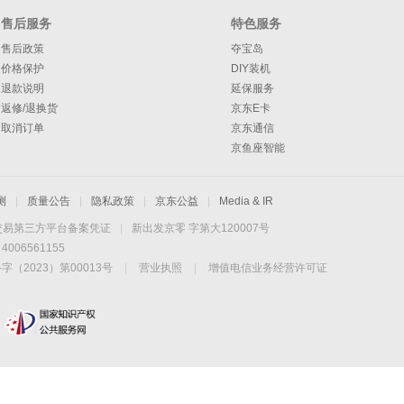
售后服务
特色服务
售后政策
夺宝岛
价格保护
DIY装机
退款说明
延保服务
返修/退换货
京东E卡
取消订单
京东通信
京鱼座智能
测
|
质量公告
|
隐私政策
|
京东公益
|
Media & IR
交易第三方平台备案凭证
|
新出发京零 字第大120007号
06561155
2023）第00013号
|
营业执照
|
增值电信业务经营许可证