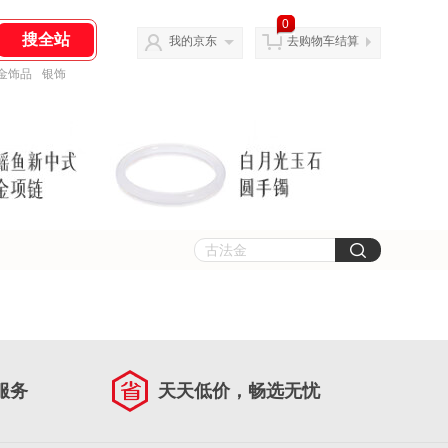
0
我的京东
去购物车结算
金饰品
银饰
服务
天天低价，畅选无忧