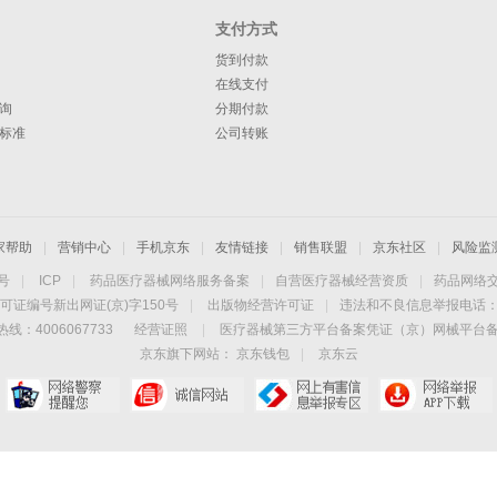
支付方式
货到付款
在线支付
询
分期付款
标准
公司转账
家帮助
|
营销中心
|
手机京东
|
友情链接
|
销售联盟
|
京东社区
|
风险监
4号
|
ICP
|
药品医疗器械网络服务备案
|
自营医疗器械经营资质
|
药品网络
可证编号新出网证(京)字150号
|
出版物经营许可证
|
违法和不良信息举报电话：40
线：4006067733
经营证照
|
医疗器械第三方平台备案凭证（京）网械平台备字（
京东旗下网站：
京东钱包
|
京东云