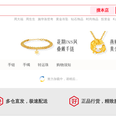
周大福
周生生
施华洛世奇
黄金吊坠
钻石饰品
时尚饰品
投资金
K
手链
手镯
转运珠
购物须知
努力加载中，请稍后...
多仓直发，极速配送
正品行货，精致