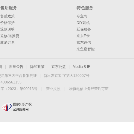
售后服务
特色服务
售后政策
夺宝岛
价格保护
DIY装机
退款说明
延保服务
返修/退换货
京东E卡
取消订单
京东通信
京鱼座智能
测
|
质量公告
|
隐私政策
|
京东公益
|
Media & IR
交易第三方平台备案凭证
|
新出发京零 字第大120007号
06561155
2023）第00013号
|
营业执照
|
增值电信业务经营许可证