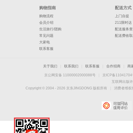
购物指南
配送方式
购物流程
上门自提
会员介绍
211限时达
生活旅行/团购
配送服务查
常见问题
配送费收取
大家电
联系客服
关于我们
|
联系我们
|
联系客服
|
合作招商
|
商
京公网安备 11000002000088号
|
京ICP备1104170
互联网出版许
Copyright © 2004 -
2026
京东JINGDONG 版权所有
|
消费者维权热