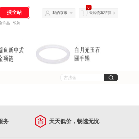
0
我的京东
去购物车结算
金饰品
银饰
服务
天天低价，畅选无忧