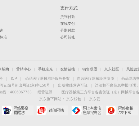
支付方式
货到付款
在线支付
询
分期付款
标准
公司转账
家帮助
|
营销中心
|
手机京东
|
友情链接
|
销售联盟
|
京东社区
|
风险监
4号
|
ICP
|
药品医疗器械网络服务备案
|
自营医疗器械经营资质
|
药品网络
可证编号新出网证(京)字150号
|
出版物经营许可证
|
违法和不良信息举报电话：40
线：4006067733
经营证照
|
医疗器械第三方平台备案凭证（京）网械平台备字（
京东旗下网站：
京东钱包
|
京东云