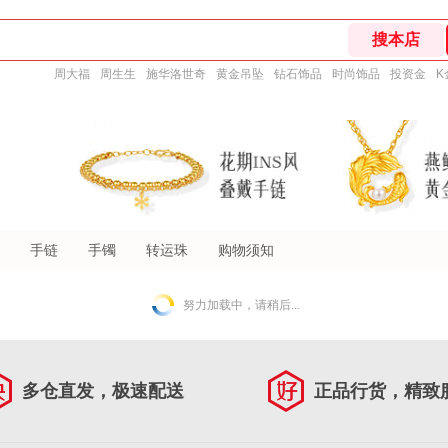
周大福
周生生
施华洛世奇
黄金吊坠
钻石饰品
时尚饰品
投资金
K
手链
手镯
转运珠
购物须知
努力加载中，请稍后...
多仓直发，极速配送
正品行货，精致