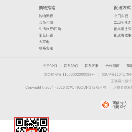
购物指南
配送方式
购物流程
上门自提
会员介绍
211限时达
生活旅行/团购
配送服务查
常见问题
配送费收取
大家电
联系客服
关于我们
|
联系我们
|
联系客服
|
合作招商
|
商
京公网安备 11000002000088号
|
京ICP备1104170
互联网出版许
Copyright © 2004 -
2026
京东JINGDONG 版权所有
|
消费者维权热