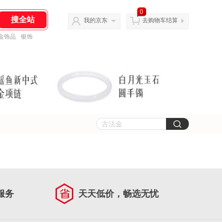
0
我的京东
去购物车结算
金饰品
银饰
服务
天天低价，畅选无忧