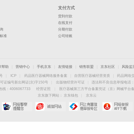
支付方式
货到付款
在线支付
询
分期付款
标准
公司转账
家帮助
|
营销中心
|
手机京东
|
友情链接
|
销售联盟
|
京东社区
|
风险监
4号
|
ICP
|
药品医疗器械网络服务备案
|
自营医疗器械经营资质
|
药品网络
可证编号新出网证(京)字150号
|
出版物经营许可证
|
违法和不良信息举报电话：40
线：4006067733
经营证照
|
医疗器械第三方平台备案凭证（京）网械平台备字（
京东旗下网站：
京东钱包
|
京东云