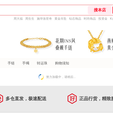
周大福
周生生
施华洛世奇
黄金吊坠
钻石饰品
时尚饰品
投资金
K
手链
手镯
转运珠
购物须知
努力加载中，请稍后...
多仓直发，极速配送
正品行货，精致