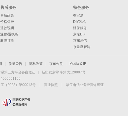
售后服务
特色服务
售后政策
夺宝岛
价格保护
DIY装机
退款说明
延保服务
返修/退换货
京东E卡
取消订单
京东通信
京鱼座智能
测
|
质量公告
|
隐私政策
|
京东公益
|
Media & IR
交易第三方平台备案凭证
|
新出发京零 字第大120007号
06561155
2023）第00013号
|
营业执照
|
增值电信业务经营许可证