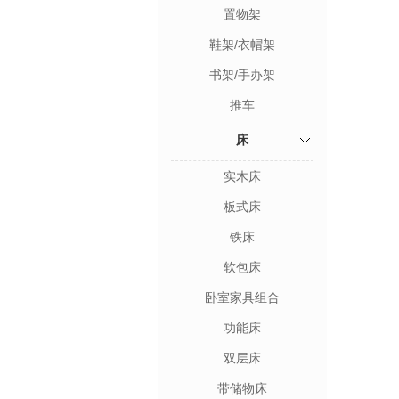
置物架
鞋架/衣帽架
书架/手办架
推车
床
实木床
板式床
铁床
软包床
卧室家具组合
功能床
双层床
带储物床