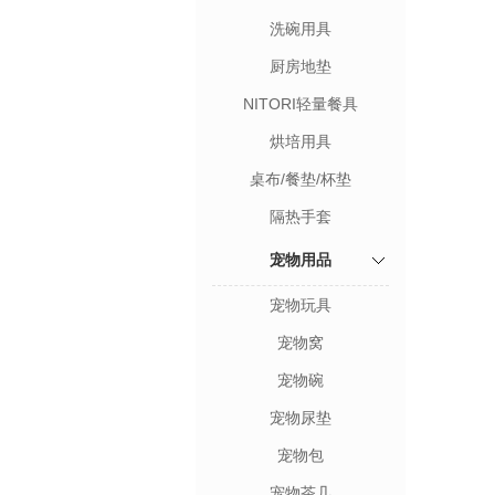
洗碗用具
厨房地垫
NITORI轻量餐具
烘培用具
桌布/餐垫/杯垫
隔热手套
宠物用品
宠物玩具
宠物窝
宠物碗
宠物尿垫
宠物包
宠物茶几