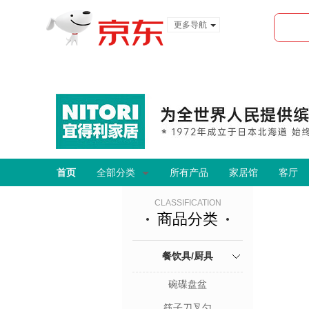
更多导航
服装城
食品
金融
首页
全部分类
所有产品
家居馆
客厅
CLASSIFICATION
商品分类
餐饮具/厨具
碗碟盘盆
筷子刀叉勺