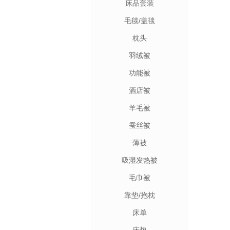
床品套装
毛毯/盖毯
枕头
羽绒被
功能被
酒店被
羊毛被
蚕丝被
薄被
吸湿发热被
毛巾被
靠垫/抱枕
床单