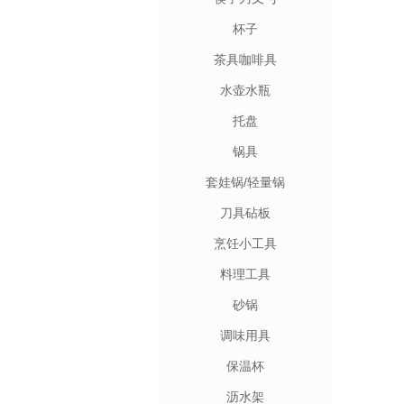
杯子
茶具咖啡具
水壶水瓶
托盘
锅具
套娃锅/轻量锅
刀具砧板
烹饪小工具
料理工具
砂锅
调味用具
保温杯
沥水架