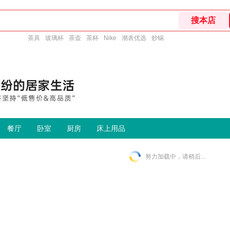
茶具
玻璃杯
茶壶
茶杯
Nike
潮表优选
炒锅
餐厅
卧室
厨房
床上用品
努力加载中，请稍后...