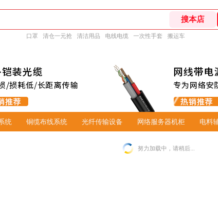
口罩
清仓一元抢
清洁用品
电线电缆
一次性手套
搬运车
系统
铜缆布线系统
光纤传输设备
网络服务器机柜
电料
努力加载中，请稍后...