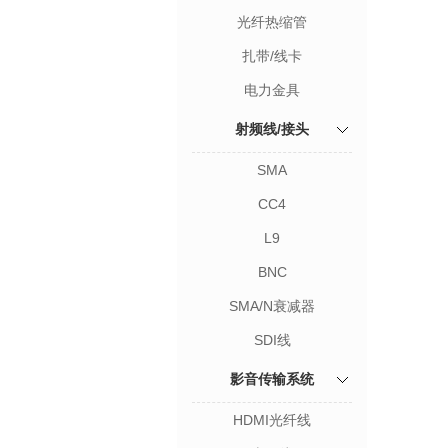
光纤热缩管
扎带/线卡
电力金具
射频线/接头
SMA
CC4
L9
BNC
SMA/N衰减器
SDI线
影音传输系统
HDMI光纤线