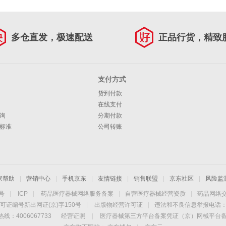
多仓直发，极速配送
正品行货，精致
支付方式
货到付款
在线支付
询
分期付款
标准
公司转账
家帮助
|
营销中心
|
手机京东
|
友情链接
|
销售联盟
|
京东社区
|
风险监
4号
|
ICP
|
药品医疗器械网络服务备案
|
自营医疗器械经营资质
|
药品网络
可证编号新出网证(京)字150号
|
出版物经营许可证
|
违法和不良信息举报电话：40
线：4006067733
经营证照
|
医疗器械第三方平台备案凭证（京）网械平台备字（