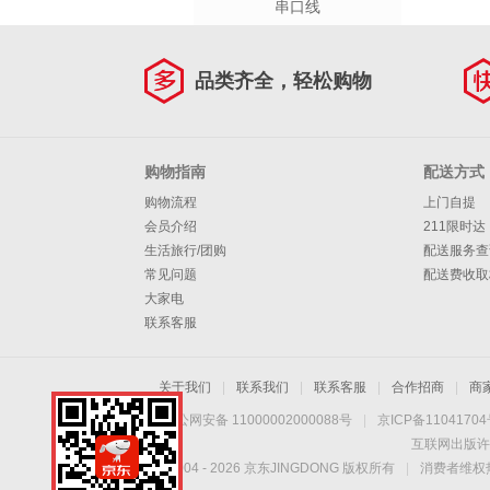
串口线
品类齐全，轻松购物
购物指南
配送方式
购物流程
上门自提
会员介绍
211限时达
生活旅行/团购
配送服务查
常见问题
配送费收取
大家电
联系客服
关于我们
|
联系我们
|
联系客服
|
合作招商
|
商
京公网安备 11000002000088号
|
京ICP备1104170
互联网出版许
Copyright © 2004 -
2026
京东JINGDONG 版权所有
|
消费者维权热