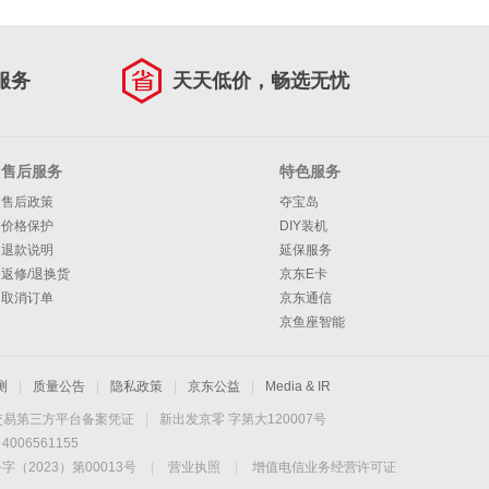
服务
天天低价，畅选无忧
售后服务
特色服务
售后政策
夺宝岛
价格保护
DIY装机
退款说明
延保服务
返修/退换货
京东E卡
取消订单
京东通信
京鱼座智能
测
|
质量公告
|
隐私政策
|
京东公益
|
Media & IR
交易第三方平台备案凭证
|
新出发京零 字第大120007号
06561155
2023）第00013号
|
营业执照
|
增值电信业务经营许可证