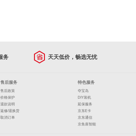
服务
天天低价，畅选无忧
售后服务
特色服务
售后政策
夺宝岛
价格保护
DIY装机
退款说明
延保服务
返修/退换货
京东E卡
取消订单
京东通信
京鱼座智能