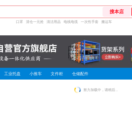
口罩
清仓一元抢
清洁用品
电线电缆
一次性手套
搬运车
工业托盘
小推车
文件柜
仓储配件
努力加载中，请稍后...