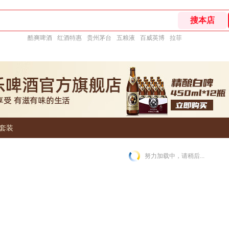
酷爽啤酒
红酒特惠
贵州茅台
五粮液
百威英博
拉菲
套装
努力加载中，请稍后...