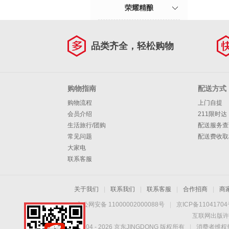
荣耀精酿
品类齐全，轻松购物
购物指南
配送方式
购物流程
上门自提
会员介绍
211限时达
生活旅行/团购
配送服务查
常见问题
配送费收取
大家电
联系客服
关于我们
|
联系我们
|
联系客服
|
合作招商
|
商
京公网安备 11000002000088号
|
京ICP备1104170
互联网出版许
Copyright © 2004 -
2026
京东JINGDONG 版权所有
|
消费者维权热