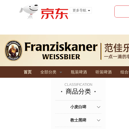
更多导航
服装城
食品
金融
首页
全部分类
瓶装啤酒
听装啤酒
组合
CLASSIFICATION
商品分类
小麦白啤
教士黑啤