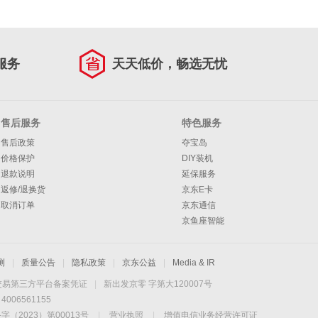
服务
天天低价，畅选无忧
售后服务
特色服务
售后政策
夺宝岛
价格保护
DIY装机
退款说明
延保服务
返修/退换货
京东E卡
取消订单
京东通信
京鱼座智能
测
|
质量公告
|
隐私政策
|
京东公益
|
Media & IR
交易第三方平台备案凭证
|
新出发京零 字第大120007号
06561155
2023）第00013号
|
营业执照
|
增值电信业务经营许可证