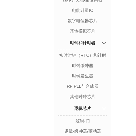
模拟开关/多路复用器
电能计量IC
数字电位器芯片
其他模拟芯片
时钟和计时器
实时时钟（RTC）和计时
器
时钟缓冲器
时钟发生器
RF PLL与合成器
其他时钟芯片
逻辑芯片
逻辑-门
逻辑-缓冲器/驱动器