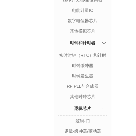
模拟开关/多路复用器
电能计量IC
数字电位器芯片
其他模拟芯片
时钟和计时器
实时时钟（RTC）和计时
器
时钟缓冲器
时钟发生器
RF PLL与合成器
其他时钟芯片
逻辑芯片
逻辑-门
逻辑-缓冲器/驱动器