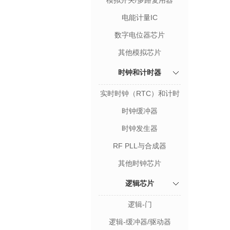
模拟开关/多路复用器
电能计量IC
数字电位器芯片
其他模拟芯片
时钟和计时器
实时时钟（RTC）和计时
器
时钟缓冲器
时钟发生器
RF PLL与合成器
其他时钟芯片
逻辑芯片
逻辑-门
逻辑-缓冲器/驱动器