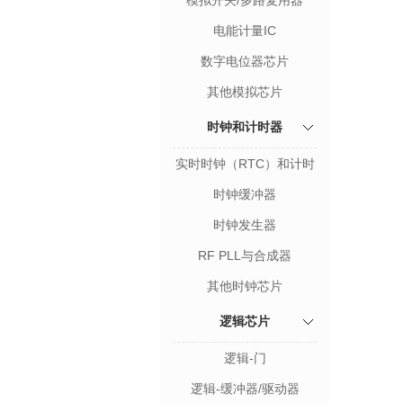
模拟开关/多路复用器
电能计量IC
数字电位器芯片
其他模拟芯片
时钟和计时器
实时时钟（RTC）和计时
器
时钟缓冲器
时钟发生器
RF PLL与合成器
其他时钟芯片
逻辑芯片
逻辑-门
逻辑-缓冲器/驱动器