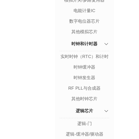
模拟开关/多路复用器
电能计量IC
数字电位器芯片
其他模拟芯片
时钟和计时器
实时时钟（RTC）和计时
器
时钟缓冲器
时钟发生器
RF PLL与合成器
其他时钟芯片
逻辑芯片
逻辑-门
逻辑-缓冲器/驱动器