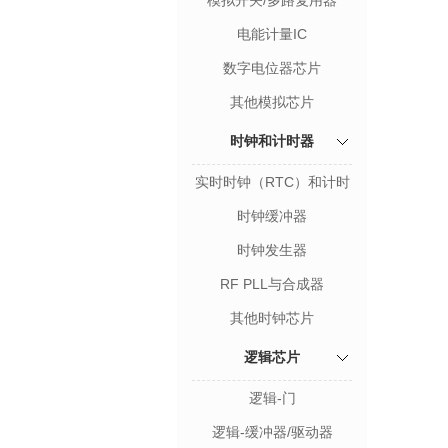
模拟开关/多路复用器
电能计量IC
数字电位器芯片
其他模拟芯片
时钟和计时器
实时时钟（RTC）和计时
器
时钟缓冲器
时钟发生器
RF PLL与合成器
其他时钟芯片
逻辑芯片
逻辑-门
逻辑-缓冲器/驱动器