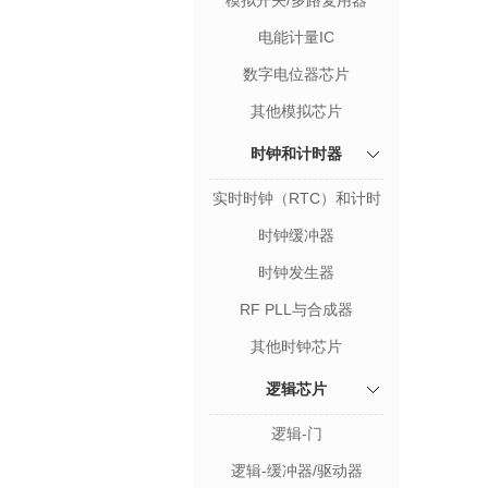
模拟开关/多路复用器
电能计量IC
数字电位器芯片
其他模拟芯片
时钟和计时器
实时时钟（RTC）和计时
器
时钟缓冲器
时钟发生器
RF PLL与合成器
其他时钟芯片
逻辑芯片
逻辑-门
逻辑-缓冲器/驱动器