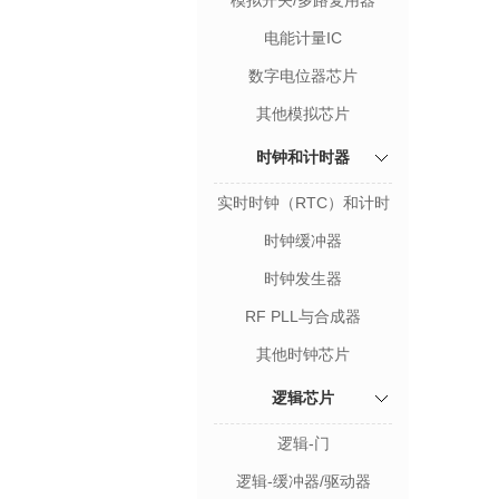
模拟开关/多路复用器
电能计量IC
数字电位器芯片
其他模拟芯片
时钟和计时器
实时时钟（RTC）和计时
器
时钟缓冲器
时钟发生器
RF PLL与合成器
其他时钟芯片
逻辑芯片
逻辑-门
逻辑-缓冲器/驱动器