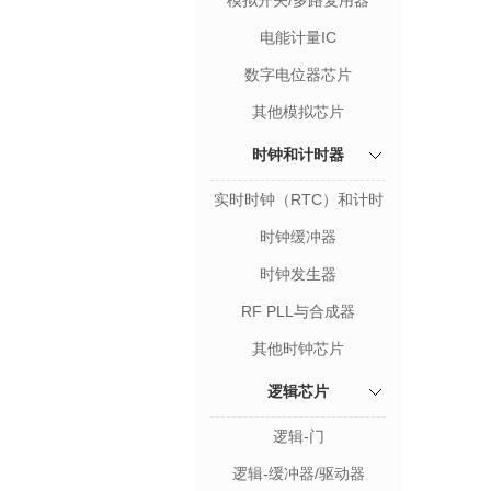
模拟开关/多路复用器
电能计量IC
数字电位器芯片
其他模拟芯片
时钟和计时器
实时时钟（RTC）和计时
器
时钟缓冲器
时钟发生器
RF PLL与合成器
其他时钟芯片
逻辑芯片
逻辑-门
逻辑-缓冲器/驱动器