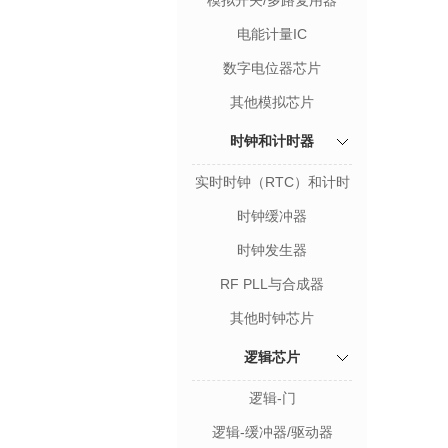
模拟开关/多路复用器
电能计量IC
数字电位器芯片
其他模拟芯片
时钟和计时器
实时时钟（RTC）和计时
器
时钟缓冲器
时钟发生器
RF PLL与合成器
其他时钟芯片
逻辑芯片
逻辑-门
逻辑-缓冲器/驱动器