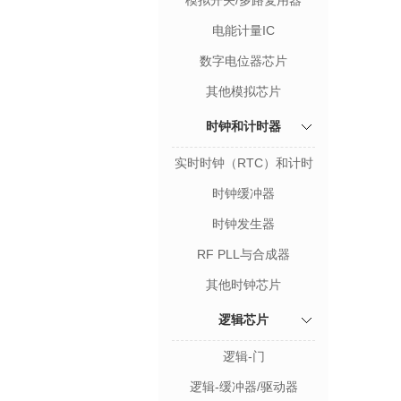
模拟开关/多路复用器
电能计量IC
数字电位器芯片
其他模拟芯片
时钟和计时器
实时时钟（RTC）和计时
器
时钟缓冲器
时钟发生器
RF PLL与合成器
其他时钟芯片
逻辑芯片
逻辑-门
逻辑-缓冲器/驱动器