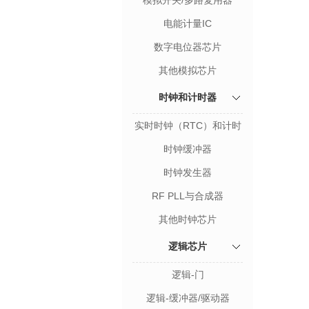
模拟开关/多路复用器
电能计量IC
数字电位器芯片
其他模拟芯片
时钟和计时器
实时时钟（RTC）和计时
器
时钟缓冲器
时钟发生器
RF PLL与合成器
其他时钟芯片
逻辑芯片
逻辑-门
逻辑-缓冲器/驱动器