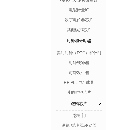
模拟开关/多路复用器
电能计量IC
数字电位器芯片
其他模拟芯片
时钟和计时器
实时时钟（RTC）和计时
器
时钟缓冲器
时钟发生器
RF PLL与合成器
其他时钟芯片
逻辑芯片
逻辑-门
逻辑-缓冲器/驱动器