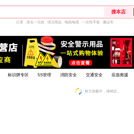
口罩
清仓一元抢
清洁用品
电线电缆
一次性手套
搬运车
标识牌专区
5S管理
消防安全
交通安全
应急救援
努力加载中，请稍后...