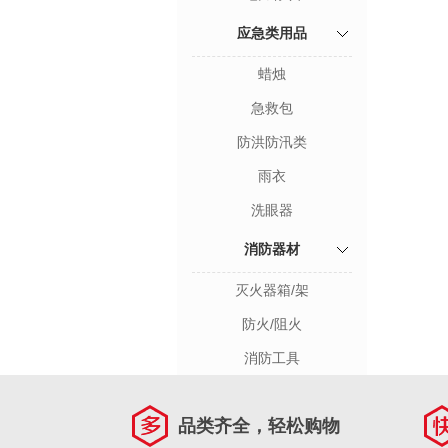
应急类用品
蜡烛
急救包
防洪防汛类
雨衣
洗眼器
消防器材
灭火器箱/架
防火/阻火
消防工具
品类齐全，轻松购物