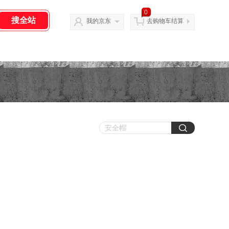
0
我的京东
去购物车结算