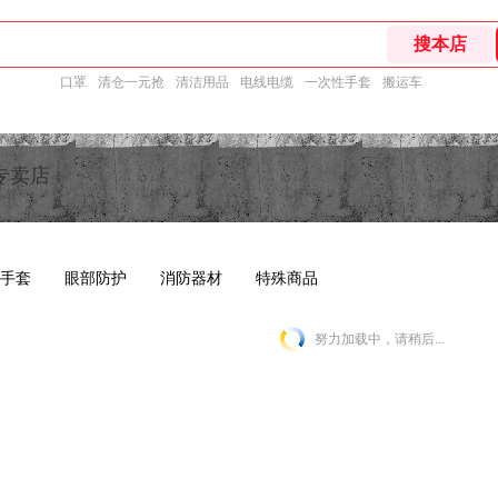
口罩
清仓一元抢
清洁用品
电线电缆
一次性手套
搬运车
专卖店
手套
眼部防护
消防器材
特殊商品
努力加载中，请稍后...