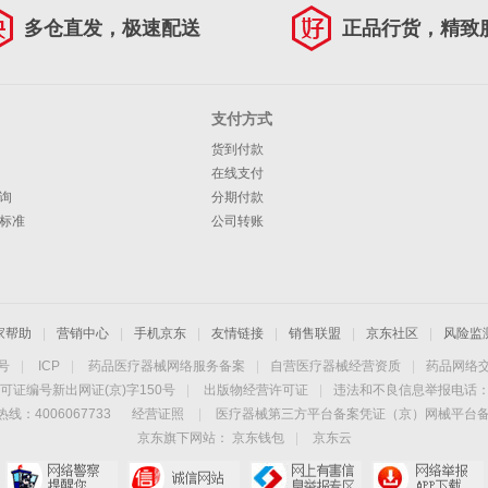
多仓直发，极速配送
正品行货，精致
支付方式
货到付款
在线支付
询
分期付款
标准
公司转账
家帮助
|
营销中心
|
手机京东
|
友情链接
|
销售联盟
|
京东社区
|
风险监
4号
|
ICP
|
药品医疗器械网络服务备案
|
自营医疗器械经营资质
|
药品网络
可证编号新出网证(京)字150号
|
出版物经营许可证
|
违法和不良信息举报电话：40
线：4006067733
经营证照
|
医疗器械第三方平台备案凭证（京）网械平台备字（
京东旗下网站：
京东钱包
|
京东云