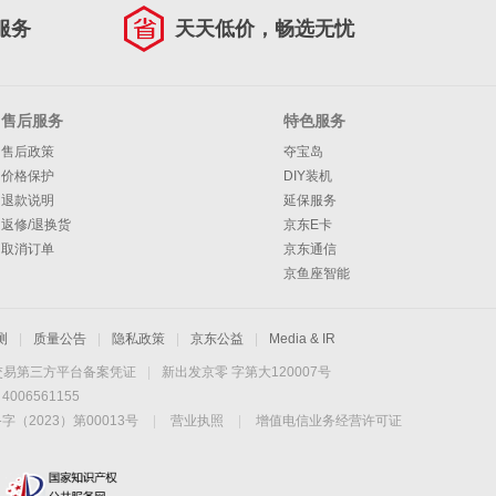
服务
天天低价，畅选无忧
售后服务
特色服务
售后政策
夺宝岛
价格保护
DIY装机
退款说明
延保服务
返修/退换货
京东E卡
取消订单
京东通信
京鱼座智能
测
|
质量公告
|
隐私政策
|
京东公益
|
Media & IR
交易第三方平台备案凭证
|
新出发京零 字第大120007号
06561155
2023）第00013号
|
营业执照
|
增值电信业务经营许可证