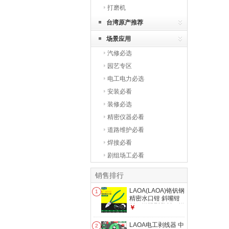
打磨机
台湾原产推荐
场景应用
汽修必选
园艺专区
电工电力必选
安装必看
装修必选
精密仪器必看
道路维护必看
焊接必看
剧组场工必看
销售排行
LAOA(LAOA)铬钒钢
1
精密水口钳 斜嘴钳
斜口钳模型剪斜口钳
￥
偏口钳子 6英寸铬钒
钢水口钳 LA111256
LAOA电工剥线器 中
2