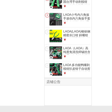
国台湾手动剥线钳
多功能掌上型剥线钳
￥
迷你剥皮器
LA815826剥线钳
LAOA小号内六角扳
3
0.8-2.6mm
手迷你内六角扳手套
装六角微型6棱扳手
￥
0.7-3mm LA158007
迷你7件套0.7-3mm
LAOA(LAOA)铬钒钢
4
精密水口钳 斜嘴钳
斜口钳模型剪斜口钳
￥
偏口钳子 4.5英寸铬
钒钢水口钳
LAOA（LAOA）高
5
LA111234
纯度免清洗焊锡丝含
松香锡条高纯度焊丝
￥
维修环保锡线
0.8MM/400g(单个)
LAOA 多功能鸭嘴剥
6
LA812108
线钳扒皮钳子自动剪
线钳电工拔皮钳鹰嘴
￥
钳LA322024 鸭嘴剥
线器0.2-4mm²
店铺公告