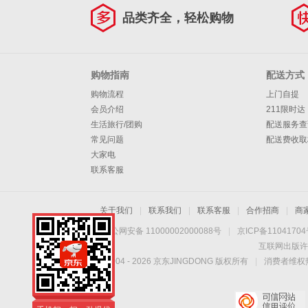
品类齐全，轻松购物
购物指南
配送方式
购物流程
上门自提
会员介绍
211限时达
生活旅行/团购
配送服务查
常见问题
配送费收取
大家电
联系客服
关于我们
|
联系我们
|
联系客服
|
合作招商
|
商
京公网安备 11000002000088号
|
京ICP备1104170
互联网出版许
Copyright © 2004 -
2026
京东JINGDONG 版权所有
|
消费者维权热
手机扫一扫，劲爆优
惠触手可得！