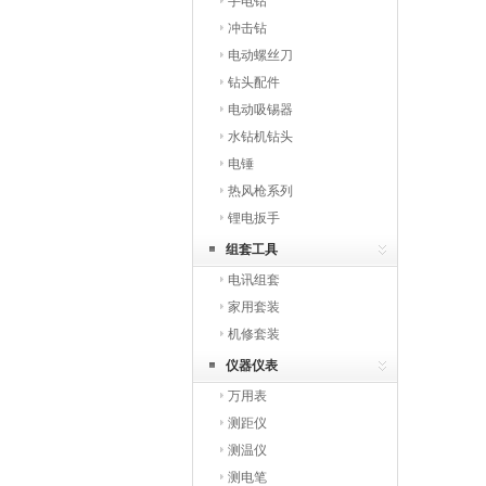
手电钻
冲击钻
电动螺丝刀
钻头配件
电动吸锡器
水钻机钻头
电锤
热风枪系列
锂电扳手
组套工具
电讯组套
家用套装
机修套装
仪器仪表
万用表
测距仪
测温仪
测电笔