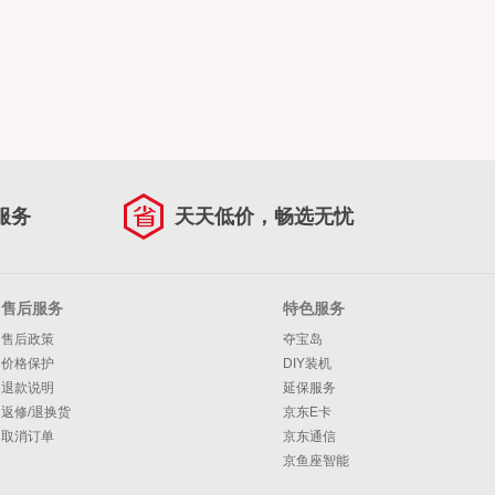
服务
天天低价，畅选无忧
售后服务
特色服务
售后政策
夺宝岛
价格保护
DIY装机
退款说明
延保服务
返修/退换货
京东E卡
取消订单
京东通信
京鱼座智能