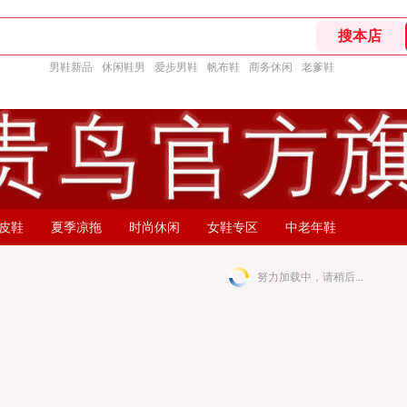
男鞋新品
休闲鞋男
爱步男鞋
帆布鞋
商务休闲
老爹鞋
皮鞋
夏季凉拖
时尚休闲
女鞋专区
中老年鞋
努力加载中，请稍后...