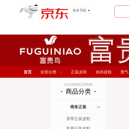
更多导航
服装城
食品
金融
首页
全部分类
正装皮鞋
休闲皮鞋
透气
CLASSIFICATION
商品分类
商务正装
系带正装皮鞋
套脚正装皮鞋