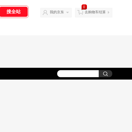
0
我的京东
去购物车结算