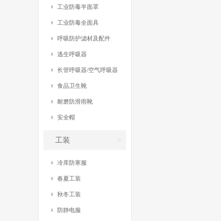
工业防毒半面罩
工业防毒全面具
呼吸防护滤材及配件
逃生呼吸器
长管呼吸器/空气呼吸器
食品卫生靴
耐磨防滑雨靴
安全帽
>
工装
冷库防寒服
春夏工装
秋冬工装
防静电服