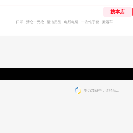
口罩
清仓一元抢
清洁用品
电线电缆
一次性手套
搬运车
努力加载中，请稍后...