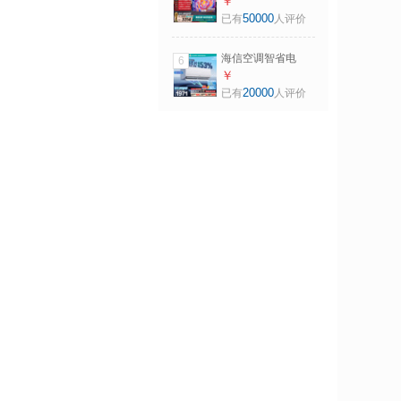
Pro 75英寸 264Hz
￥
高刷 高色域 2.2重
50000
已有
人评价
低音 智能Wi-Fi6 大
内存 平板电视
海信空调智省电
6
ultra大薄荷大1.5匹
￥
一级冷暖挂机外机
20000
已有
人评价
双排纯铜管世界杯
定制KFR-
35GW/A330UPro-
X1（白）