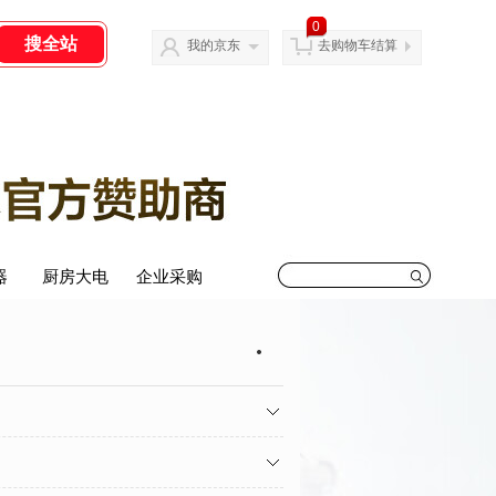
0
我的京东
去购物车结算
器
器
厨房大电
厨房大电
会议平板
企业采购