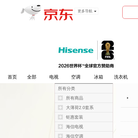
更多导航
服装城
食品
金融
首页
首页
全部
全部
电视
电视
空调
空调
冰箱
冰箱
洗衣机
洗衣机
所有分类
所有商品
大薄荷2.0套系
钜惠套装
海信电视
海信空调