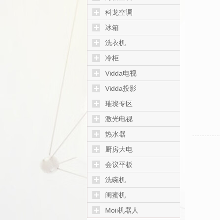
科龙空调
冰箱
洗衣机
冷柜
Vidda电视
Vidda投影
璀璨专区
激光电视
热水器
厨房大电
会议平板
洗碗机
闺蜜机
Moii机器人