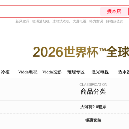
新风空调
聪明油烟机
冰箱洗衣机
大屏电视
格力空调
好物超值购
冷柜
冷柜
Vidda电视
Vidda电视
Vidda投影
Vidda投影
璀璨专区
璀璨专区
激光电视
激光电视
热水
热水
CLASSIFICATION
商品分类
大薄荷2.0套系
钜惠套装