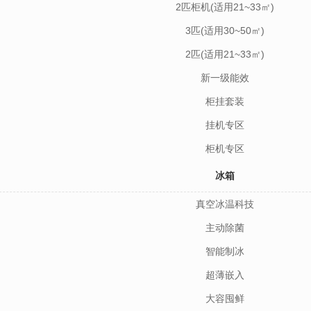
2匹柜机(适用21~33㎡)
3匹(适用30~50㎡)
2匹(适用21~33㎡)
新一级能效
柜挂套装
挂机专区
柜机专区
冰箱
真空冰温科技
主动除菌
智能制冰
超薄嵌入
大容囤鲜