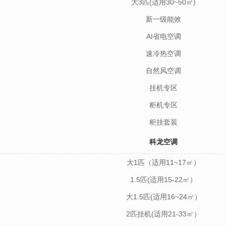
大3匹(适用30~50㎡)
新一级能效
AI省电空调
速冷热空调
自然风空调
挂机专区
柜机专区
柜挂套装
科龙空调
大1匹（适用11~17㎡）
1.5匹(适用15-22㎡）
大1.5匹(适用16~24㎡）
2匹挂机(适用21-33㎡）