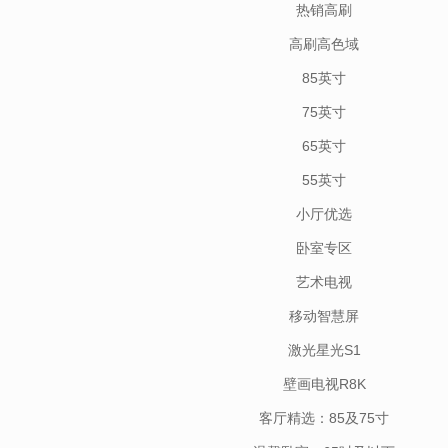
热销高刷
高刷高色域
85英寸
75英寸
65英寸
55英寸
小厅优选
卧室专区
艺术电视
移动智慧屏
激光星光S1
壁画电视R8K
客厅精选：85及75寸