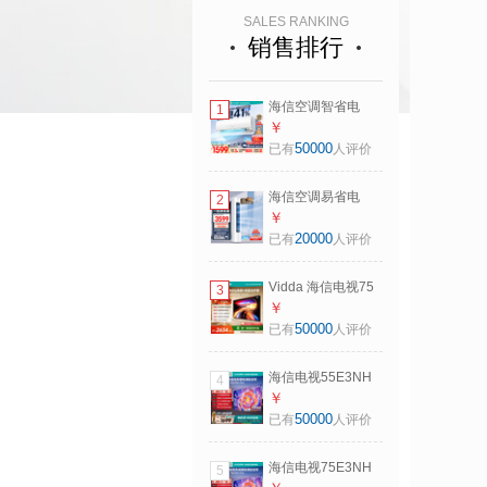
SALES RANKING
销售排行
海信空调智省电
1
S550大1.5匹挂机
￥
省电41%抗病毒大
50000
已有
人评价
导板防直吹外机单
排铜管 E290升级款
海信空调易省电
2
KFR-35GW/S550-
E280大3匹客厅立
￥
X1
式柜机外机双排纯
20000
已有
人评价
铜管大风量一级变
频冷暖KFR-
Vidda 海信电视75
3
72LW/E280-X1
英寸 R75 180Hz高
￥
刷 2+32G 智慧屏
50000
已有
人评价
MEMC 一级能效
2026液晶家用游戏
海信电视55E3NH
4
平板电视机75V1Q-
Pro 55英寸 144Hz
￥
R
高刷 杜比全景声 智
50000
已有
人评价
能Wi-Fi6 U+超画质
大内存平板电视
海信电视75E3NH
5