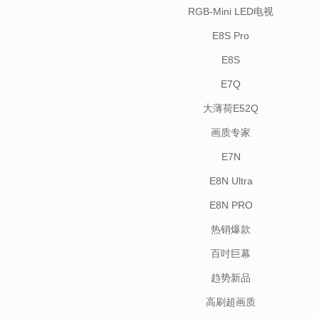
RGB-Mini LED电视
E8S Pro
E8S
E7Q
大薄荷E52Q
画质专家
E7N
E8N Ultra
E8N PRO
热销爆款
百吋巨幕
趋势新品
高刷超画质