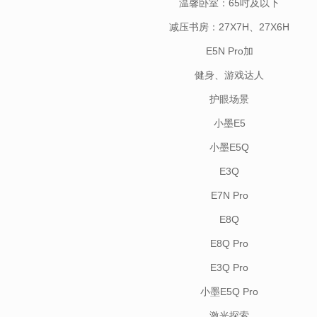
温馨卧室：65吋及以下
减压书房：27X7H、27X6H
E5N Pro加
健身、游戏达人
护眼场景
小墨E5
小墨E5Q
E3Q
E7N Pro
E8Q
E8Q Pro
E3Q Pro
小墨E5Q Pro
激光探索