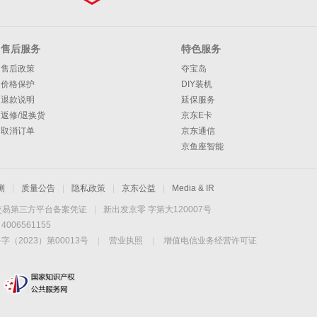
售后服务
特色服务
售后政策
夺宝岛
价格保护
DIY装机
退款说明
延保服务
返修/退换货
京东E卡
取消订单
京东通信
京鱼座智能
测
|
质量公告
|
隐私政策
|
京东公益
|
Media & IR
交易第三方平台备案凭证
|
新出发京零 字第大120007号
06561155
2023）第00013号
|
营业执照
|
增值电信业务经营许可证