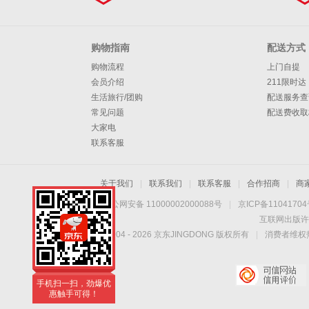
购物指南
配送方式
购物流程
上门自提
会员介绍
211限时达
生活旅行/团购
配送服务查
常见问题
配送费收取
大家电
联系客服
关于我们
|
联系我们
|
联系客服
|
合作招商
|
商
京公网安备 11000002000088号
|
京ICP备1104170
互联网出版许
Copyright © 2004 -
2026
京东JINGDONG 版权所有
|
消费者维权热
手机扫一扫，劲爆优
惠触手可得！
手机扫一扫，劲爆优
惠触手可得！