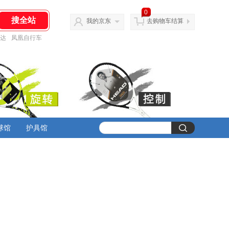
0
我的京东
去购物车结算
达
凤凰自行车
球馆
护具馆