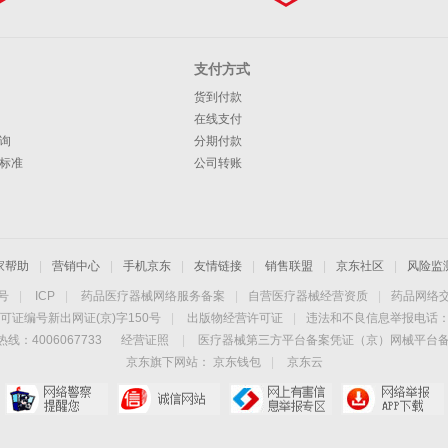
支付方式
货到付款
在线支付
询
分期付款
标准
公司转账
家帮助
|
营销中心
|
手机京东
|
友情链接
|
销售联盟
|
京东社区
|
风险监
4号
|
ICP
|
药品医疗器械网络服务备案
|
自营医疗器械经营资质
|
药品网络
可证编号新出网证(京)字150号
|
出版物经营许可证
|
违法和不良信息举报电话：40
线：4006067733
经营证照
|
医疗器械第三方平台备案凭证（京）网械平台备字（
京东旗下网站：
京东钱包
|
京东云