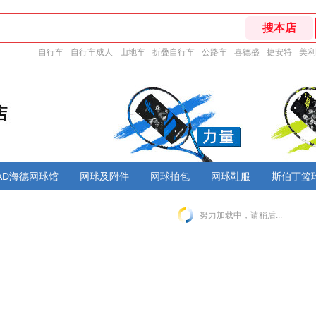
自行车
自行车成人
山地车
折叠自行车
公路车
喜德盛
捷安特
美利
AD海德网球馆
网球及附件
网球拍包
网球鞋服
斯伯丁篮
努力加载中，请稍后...