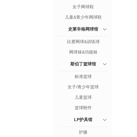
女子网球鞋
儿童&青少年网球鞋
史莱辛格网球馆
比赛网球&训练球
网球袜&功能袜
斯伯丁篮球馆
标准篮球
女子/青少年篮球
儿童篮球
篮球附件
LP护具馆
护膝