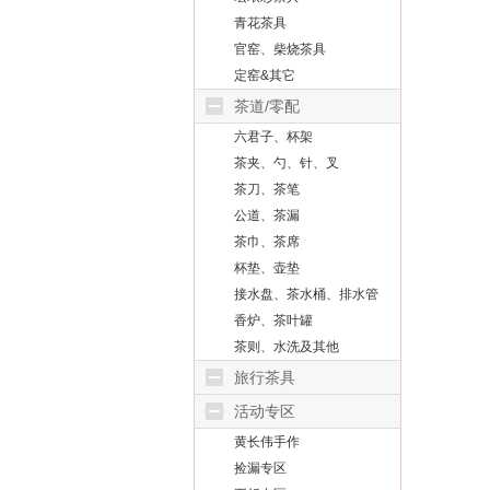
青花茶具
官窑、柴烧茶具
定窑&其它
茶道/零配
六君子、杯架
茶夹、勺、针、叉
茶刀、茶笔
公道、茶漏
茶巾、茶席
杯垫、壶垫
接水盘、茶水桶、排水管
香炉、茶叶罐
茶则、水洗及其他
旅行茶具
活动专区
黄长伟手作
捡漏专区