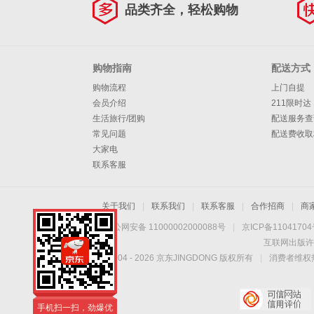
品类齐全，轻松购物
购物指南
配送方式
购物流程
上门自提
会员介绍
211限时达
生活旅行/团购
配送服务查
常见问题
配送费收取
大家电
联系客服
关于我们
|
联系我们
|
联系客服
|
合作招商
|
商
京公网安备 11000002000088号
|
京ICP备1104170
互联网出版许
Copyright © 2004 -
2026
京东JINGDONG 版权所有
|
消费者维权热
手机扫一扫，劲爆优
惠触手可得！
手机扫一扫，劲爆优