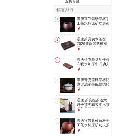
五折专区
销售排行
漢唐宜兴紫砂茶杯手
1
工茶水杯原矿功夫茶
具单杯主人杯茶盏泡
￥
茶杯子 紫泥 手工紫
砂杯 90ml
漢唐茶具实木茶盘
2
2026新款黑紫檀家
用功夫茶托小号排水
￥
储水式茶台套装 黑
紫檀小博古单茶盘
漢唐茶巾茶盘配件茶
3
42*30*7.3cm
布吸水加厚中式功夫
茶具配件养壶垫布茶
￥
道茶台配件 茶巾咖
啡30CM*30CM
漢唐青瓷盖碗茶杯防
4
烫过滤泡茶碗景德镇
手抓壶功夫茶具开片
￥
可养礼盒装 青瓷开
片清心盖碗
漢唐 茶具组茶道六
5
君子茶夹套装实木茶
道茶具配件花梨木茶
￥
道组 新黑紫檀茶道
组101C
漢唐宜兴紫砂茶杯手
6
工茶水杯原矿功夫茶
具单杯主人杯茶盏泡
￥
茶杯子 朱泥 手工紫