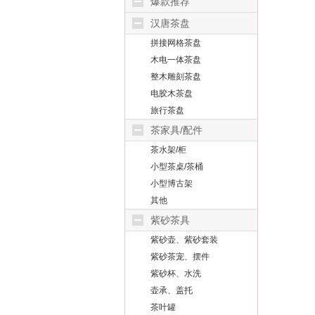
爆款推荐
汉唐茶盘
拼接网格茶盘
木电一体茶盘
整木雕刻茶盘
电胶木茶盘
旅行茶盘
茶家具/配件
茶水架/柜
小型茶桌/茶桶
小型博古架
其他
紫砂茶具
紫砂壶、紫砂套装
紫砂茶宠、摆件
紫砂杯、水洗
壶承、盖托
茶叶罐