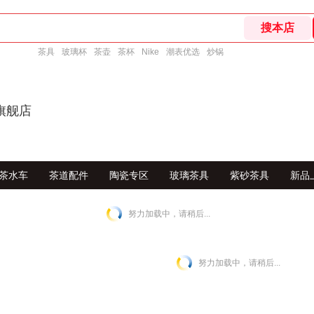
茶具
玻璃杯
茶壶
茶杯
Nike
潮表优选
炒锅
旗舰店
茶水车
茶道配件
陶瓷专区
玻璃茶具
紫砂茶具
新品
努力加载中，请稍后...
努力加载中，请稍后...