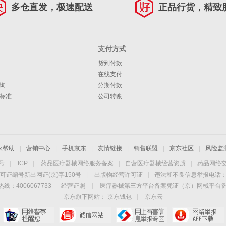
多仓直发，极速配送
正品行货，精致
支付方式
货到付款
在线支付
询
分期付款
标准
公司转账
家帮助
|
营销中心
|
手机京东
|
友情链接
|
销售联盟
|
京东社区
|
风险监
4号
|
ICP
|
药品医疗器械网络服务备案
|
自营医疗器械经营资质
|
药品网络
可证编号新出网证(京)字150号
|
出版物经营许可证
|
违法和不良信息举报电话：40
线：4006067733
经营证照
|
医疗器械第三方平台备案凭证（京）网械平台备字（
京东旗下网站：
京东钱包
|
京东云