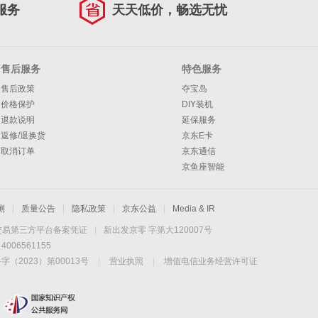
服务
天天低价，畅选无忧
售后服务
特色服务
售后政策
夺宝岛
价格保护
DIY装机
退款说明
延保服务
返修/退换货
京东E卡
取消订单
京东通信
京鱼座智能
测
|
质量公告
|
隐私政策
|
京东公益
|
Media & IR
交易第三方平台备案凭证
|
新出发京零 字第大120007号
06561155
2023）第00013号
|
营业执照
|
增值电信业务经营许可证