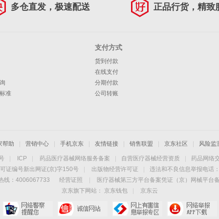
多仓直发，极速配送
正品行货，精致
支付方式
货到付款
在线支付
询
分期付款
标准
公司转账
家帮助
|
营销中心
|
手机京东
|
友情链接
|
销售联盟
|
京东社区
|
风险监
4号
|
ICP
|
药品医疗器械网络服务备案
|
自营医疗器械经营资质
|
药品网络
可证编号新出网证(京)字150号
|
出版物经营许可证
|
违法和不良信息举报电话：40
线：4006067733
经营证照
|
医疗器械第三方平台备案凭证（京）网械平台备字（
京东旗下网站：
京东钱包
|
京东云