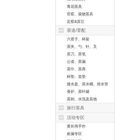
青花茶具
官窑、柴烧茶具
定窑&其它
茶道/零配
六君子、杯架
茶夹、勺、针、叉
茶刀、茶笔
公道、茶漏
茶巾、茶席
杯垫、壶垫
接水盘、茶水桶、排水管
香炉、茶叶罐
茶则、水洗及其他
旅行茶具
活动专区
黄长伟手作
捡漏专区