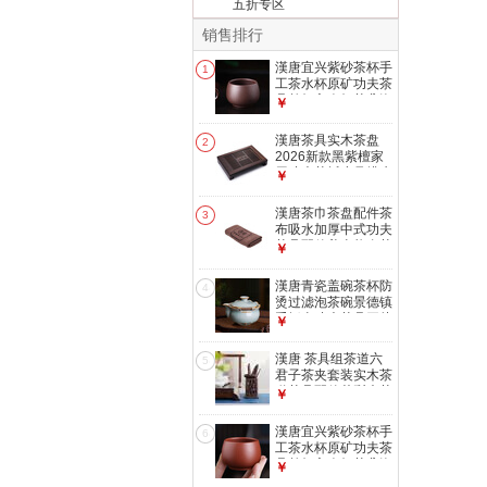
五折专区
销售排行
漢唐宜兴紫砂茶杯手
1
工茶水杯原矿功夫茶
具单杯主人杯茶盏泡
￥
茶杯子 紫泥 手工紫
砂杯 90ml
漢唐茶具实木茶盘
2
2026新款黑紫檀家
用功夫茶托小号排水
￥
储水式茶台套装 黑
紫檀小博古单茶盘
漢唐茶巾茶盘配件茶
3
42*30*7.3cm
布吸水加厚中式功夫
茶具配件养壶垫布茶
￥
道茶台配件 茶巾咖
啡30CM*30CM
漢唐青瓷盖碗茶杯防
4
烫过滤泡茶碗景德镇
手抓壶功夫茶具开片
￥
可养礼盒装 青瓷开
片清心盖碗
漢唐 茶具组茶道六
5
君子茶夹套装实木茶
道茶具配件花梨木茶
￥
道组 新黑紫檀茶道
组101C
漢唐宜兴紫砂茶杯手
6
工茶水杯原矿功夫茶
具单杯主人杯茶盏泡
￥
茶杯子 朱泥 手工紫