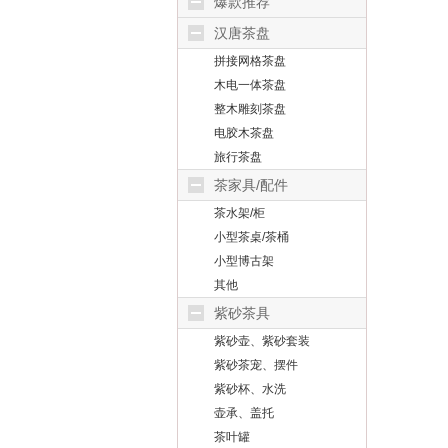
爆款推荐
汉唐茶盘
拼接网格茶盘
木电一体茶盘
整木雕刻茶盘
电胶木茶盘
旅行茶盘
茶家具/配件
茶水架/柜
小型茶桌/茶桶
小型博古架
其他
紫砂茶具
紫砂壶、紫砂套装
紫砂茶宠、摆件
紫砂杯、水洗
壶承、盖托
茶叶罐