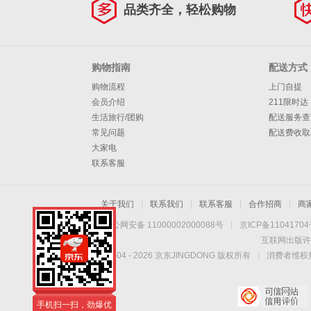
品类齐全，轻松购物
购物指南
配送方式
购物流程
上门自提
会员介绍
211限时达
生活旅行/团购
配送服务查
常见问题
配送费收取
大家电
联系客服
关于我们
|
联系我们
|
联系客服
|
合作招商
|
商
京公网安备 11000002000088号
|
京ICP备1104170
互联网出版许
Copyright © 2004 -
2026
京东JINGDONG 版权所有
|
消费者维权热
手机扫一扫，劲爆优
惠触手可得！
手机扫一扫，劲爆优