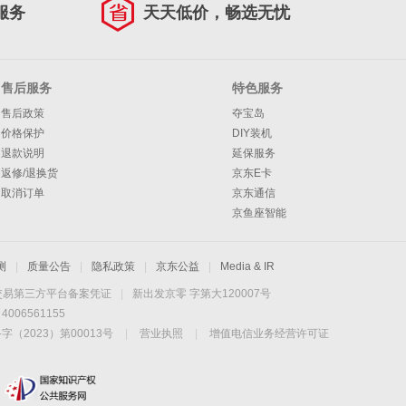
服务
天天低价，畅选无忧
售后服务
特色服务
售后政策
夺宝岛
价格保护
DIY装机
退款说明
延保服务
返修/退换货
京东E卡
取消订单
京东通信
京鱼座智能
测
|
质量公告
|
隐私政策
|
京东公益
|
Media & IR
交易第三方平台备案凭证
|
新出发京零 字第大120007号
06561155
2023）第00013号
|
营业执照
|
增值电信业务经营许可证