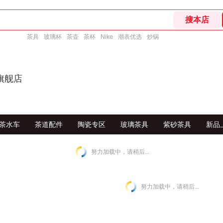
茶具
玻璃杯
茶壶
茶杯
Nike
潮表优选
炒锅
旗舰店
茶水车
茶道配件
陶瓷专区
玻璃茶具
紫砂茶具
新品
努力加载中，请稍后...
努力加载中，请稍后...